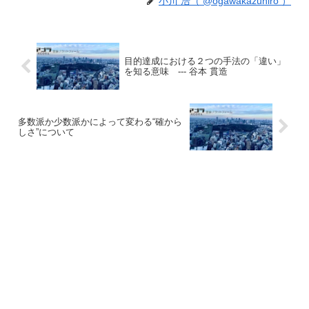
小川 浩（ @ogawakazuhiro ）
目的達成における２つの手法の「違い」
を知る意味 --- 谷本 貫造
多数派か少数派かによって変わる“確から
しさ”について