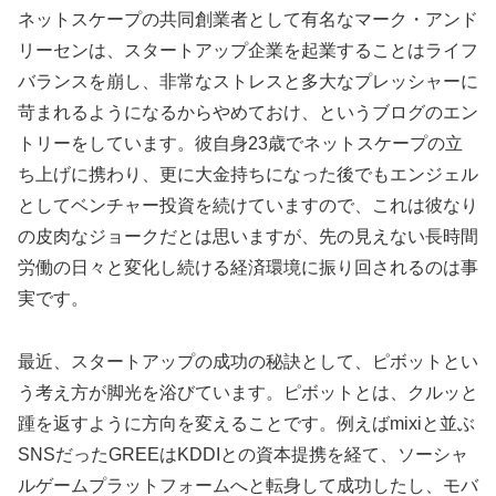
ネットスケープの共同創業者として有名なマーク・アンド
リーセンは、スタートアップ企業を起業することはライフ
バランスを崩し、非常なストレスと多大なプレッシャーに
苛まれるようになるからやめておけ、というブログのエン
トリーをしています。彼自身23歳でネットスケープの立
ち上げに携わり、更に大金持ちになった後でもエンジェル
としてベンチャー投資を続けていますので、これは彼なり
の皮肉なジョークだとは思いますが、先の見えない長時間
労働の日々と変化し続ける経済環境に振り回されるのは事
実です。
最近、スタートアップの成功の秘訣として、ピボットとい
う考え方が脚光を浴びています。ピボットとは、クルッと
踵を返すように方向を変えることです。例えばmixiと並ぶ
SNSだったGREEはKDDIとの資本提携を経て、ソーシャ
ルゲームプラットフォームへと転身して成功したし、モバ