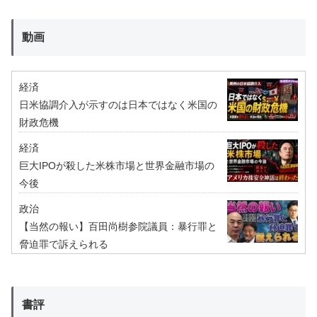
動画
経済
日米協調介入が示すのは日本ではなく米国の
財政危機
経済
巨大IPOが殺した米株市場と世界金融市場の
今後
政治
【当然の報い】百田尚樹参院議員：暴行罪と
脅迫罪で訴えられる
書評