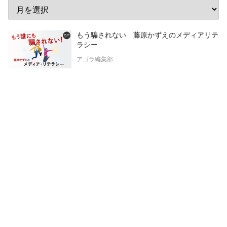
もう騙されない 藤原かずえのメディアリテ
ラシー
アゴラ編集部