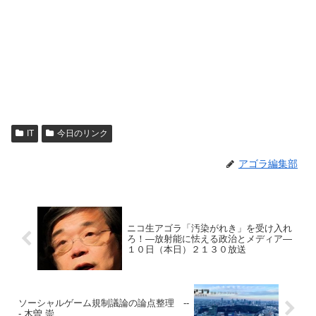
IT
今日のリンク
アゴラ編集部
ニコ生アゴラ「汚染がれき」を受け入れ
ろ！―放射能に怯える政治とメディア―
１０日（本日）２１３０放送
ソーシャルゲーム規制議論の論点整理 --
- 木曽 崇