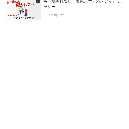
もう騙されない 藤原かずえのメディアリテ
ラシー
アゴラ編集部