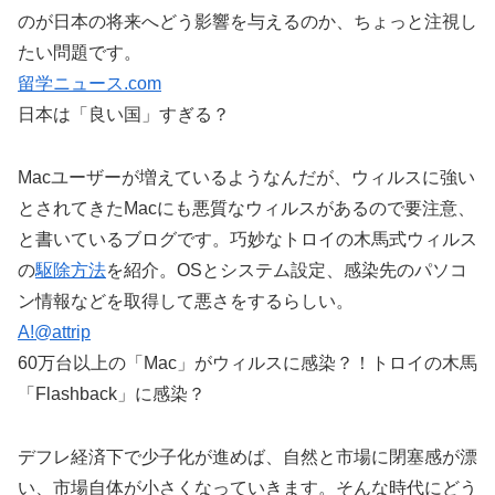
のが日本の将来へどう影響を与えるのか、ちょっと注視し
たい問題です。
留学ニュース.com
日本は「良い国」すぎる？
Macユーザーが増えているようなんだが、ウィルスに強い
とされてきたMacにも悪質なウィルスがあるので要注意、
と書いているブログです。巧妙なトロイの木馬式ウィルス
の
駆除方法
を紹介。OSとシステム設定、感染先のパソコ
ン情報などを取得して悪さをするらしい。
A!@attrip
60万台以上の「Mac」がウィルスに感染？！トロイの木馬
「Flashback」に感染？
デフレ経済下で少子化が進めば、自然と市場に閉塞感が漂
い、市場自体が小さくなっていきます。そんな時代にどう