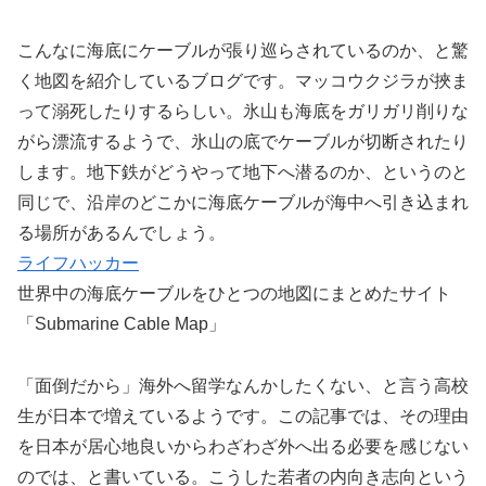
こんなに海底にケーブルが張り巡らされているのか、と驚
く地図を紹介しているブログです。マッコウクジラが挾ま
って溺死したりするらしい。氷山も海底をガリガリ削りな
がら漂流するようで、氷山の底でケーブルが切断されたり
します。地下鉄がどうやって地下へ潜るのか、というのと
同じで、沿岸のどこかに海底ケーブルが海中へ引き込まれ
る場所があるんでしょう。
ライフハッカー
世界中の海底ケーブルをひとつの地図にまとめたサイト
「Submarine Cable Map」
「面倒だから」海外へ留学なんかしたくない、と言う高校
生が日本で増えているようです。この記事では、その理由
を日本が居心地良いからわざわざ外へ出る必要を感じない
のでは、と書いている。こうした若者の内向き志向という