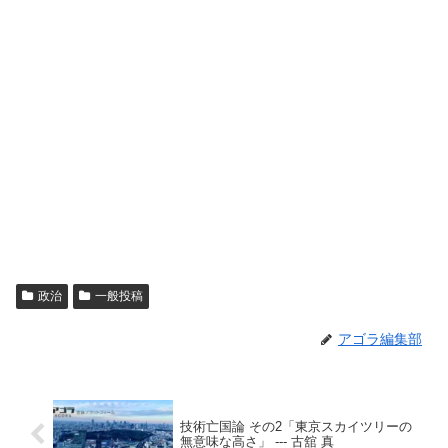
政治
一般投稿
アゴラ編集部
技術亡国論 その2「東京スカイツリーの
無意味な高さ」 --- 古舘 真