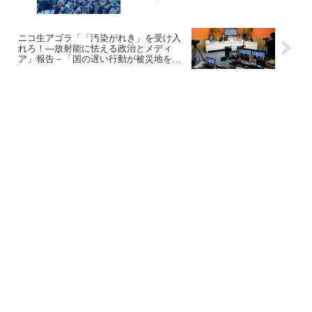
ニコ生アゴラ「「汚染がれき」を受け入
れろ！―放射能に怯える政治とメディ
ア」報告－「国の遅い行動が被災地を苦
しめる」