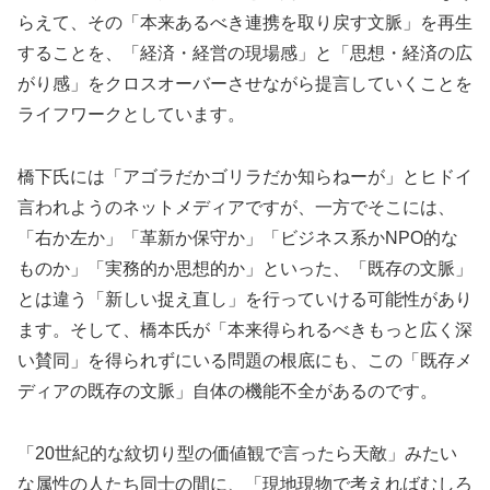
らえて、その「本来あるべき連携を取り戻す文脈」を再生
することを、「経済・経営の現場感」と「思想・経済の広
がり感」をクロスオーバーさせながら提言していくことを
ライフワークとしています。
橋下氏には「アゴラだかゴリラだか知らねーが」とヒドイ
言われようのネットメディアですが、一方でそこには、
「右か左か」「革新か保守か」「ビジネス系かNPO的な
ものか」「実務的か思想的か」といった、「既存の文脈」
とは違う「新しい捉え直し」を行っていける可能性があり
ます。そして、橋本氏が「本来得られるべきもっと広く深
い賛同」を得られずにいる問題の根底にも、この「既存メ
ディアの既存の文脈」自体の機能不全があるのです。
「20世紀的な紋切り型の価値観で言ったら天敵」みたい
な属性の人たち同士の間に、「現地現物で考えればむしろ