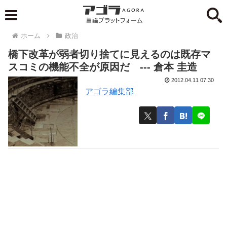
ホーム
政治
橋下改革が弱者切り捨てに見えるのは既存マ
スコミの機能不全が原因だ --- 倉本 圭造
2012.04.11 07:30
アゴラ編集部