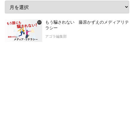
もう騙されない 藤原かずえのメディアリテ
ラシー
アゴラ編集部