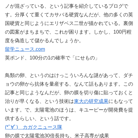
ノが混ざっている、という記事を紹介しているブログで
す。分厚くて重くてカサバる硬貨なんだが、他の多くの英
国硬貨と同じようにエリザベス二世が描かれている。裏側
の図案がまちまちで、これが困ります。しかし、100円程
度を偽造して儲かるんでしょうか。
留学ニュース.com
英ポンド、100分の1の確率で「にせもの」
鳥類の卵、というのはけっこういろんな謎があって、ダチ
ョウの卵から抗体を量産する、なんて話もあります。この
記事と同じようなんだが、卵の膜を切り傷に貼っておくと
治りが早くなる、という技術は
東大の研究成果
にもなって
います。で、太陽電池のほうは、キユーピーが開発費を提
供するらしい、という話です。
(*ﾟ∀ﾟ)ゞカガクニュース隊
卵の膜で太陽電池30倍長持ち、米子高専が成果