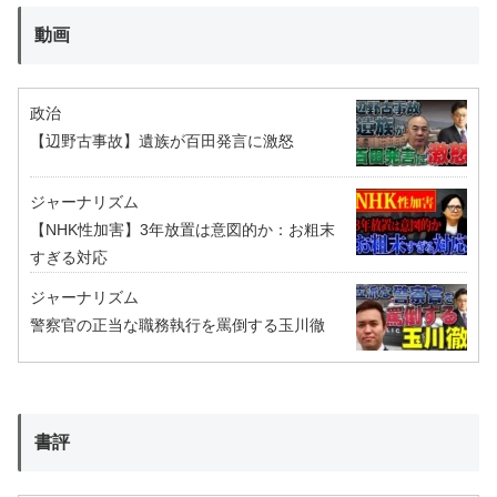
動画
政治
【辺野古事故】遺族が百田発言に激怒
ジャーナリズム
【NHK性加害】3年放置は意図的か：お粗末
すぎる対応
ジャーナリズム
警察官の正当な職務執行を罵倒する玉川徹
書評