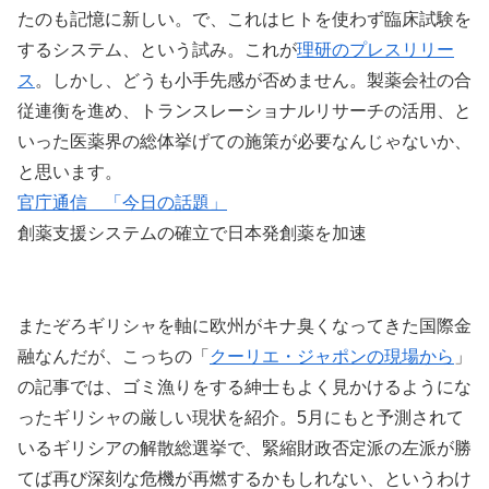
たのも記憶に新しい。で、これはヒトを使わず臨床試験を
するシステム、という試み。これが
理研のプレスリリー
ス
。しかし、どうも小手先感が否めません。製薬会社の合
従連衡を進め、トランスレーショナルリサーチの活用、と
いった医薬界の総体挙げての施策が必要なんじゃないか、
と思います。
官庁通信 「今日の話題」
創薬支援システムの確立で日本発創薬を加速
またぞろギリシャを軸に欧州がキナ臭くなってきた国際金
融なんだが、こっちの「
クーリエ・ジャポンの現場から
」
の記事では、ゴミ漁りをする紳士もよく見かけるようにな
ったギリシャの厳しい現状を紹介。5月にもと予測されて
いるギリシアの解散総選挙で、緊縮財政否定派の左派が勝
てば再び深刻な危機が再燃するかもしれない、というわけ