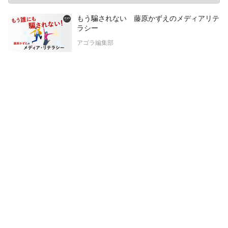
もう騙されない 藤原かずえのメディアリテ
ラシー
アゴラ編集部