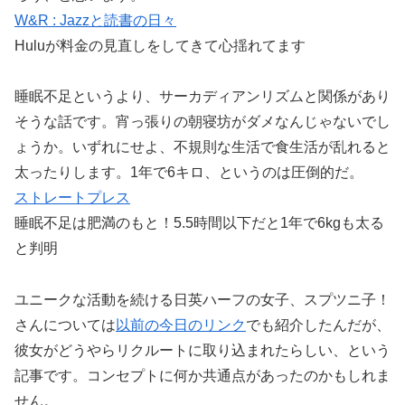
W&R : Jazzと読書の日々
Huluが料金の見直しをしてきて心揺れてます
睡眠不足というより、サーカディアンリズムと関係があり
そうな話です。宵っ張りの朝寝坊がダメなんじゃないでし
ょうか。いずれにせよ、不規則な生活で食生活が乱れると
太ったりします。1年で6キロ、というのは圧倒的だ。
ストレートプレス
睡眠不足は肥満のもと！5.5時間以下だと1年で6kgも太る
と判明
ユニークな活動を続ける日英ハーフの女子、スプツニ子！
さんについては
以前の今日のリンク
でも紹介したんだが、
彼女がどうやらリクルートに取り込まれたらしい、という
記事です。コンセプトに何か共通点があったのかもしれま
せん。