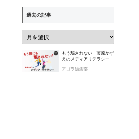
過去の記事
もう騙されない 藤原かず
えのメディアリテラシー
アゴラ編集部