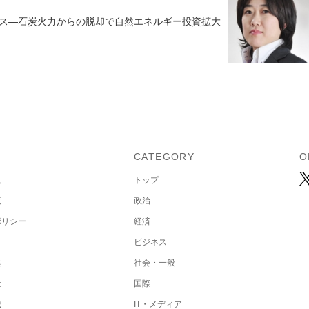
ス—石炭火力からの脱却で自然エネルギー投資拡大
U
CATEGORY
O
覧
トップ
覧
政治
ポリシー
経済
ビジネス
集
社会・一般
社
国際
載
IT・メディア