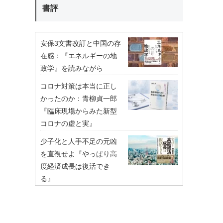
書評
安保3文書改訂と中国の存
在感：『エネルギーの地
政学』を読みながら
コロナ対策は本当に正し
かったのか：青柳貞一郎
『臨床現場からみた新型
コロナの虚と実』
少子化と人手不足の元凶
を直視せよ『やっぱり高
度経済成長は復活でき
る』