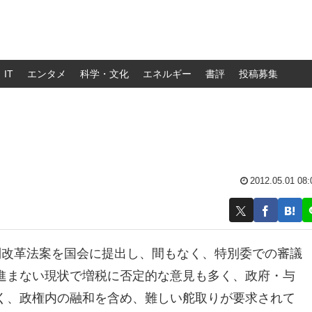
IT
エンタメ
科学・文化
エネルギー
書評
投稿募集
？
2012.05.01 08:
制改革法案を国会に提出し、間もなく、特別委での審議
進まない現状で増税に否定的な意見も多く、政府・与
く、政権内の融和を含め、難しい舵取りが要求されて