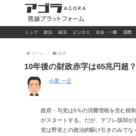
トップ
政治
経済
ビジネス
社会・一般
国際
ホーム
経済
10年後の財政赤字は65兆円超
小黒 一正
政府・与党は5％の消費増税を含む税
がスタートする。だが、デフレ脱却が
党は野党との政治的駆け引きのみでな