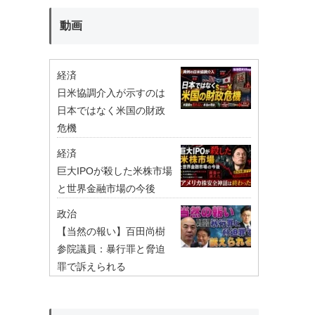
動画
経済
日米協調介入が示すのは
日本ではなく米国の財政
危機
経済
巨大IPOが殺した米株市場
と世界金融市場の今後
政治
【当然の報い】百田尚樹
参院議員：暴行罪と脅迫
罪で訴えられる