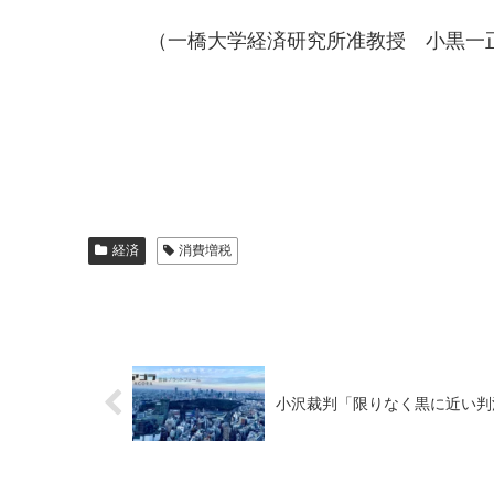
（一橋大学経済研究所准教授 小黒一
経済
消費増税
小沢裁判「限りなく黒に近い判