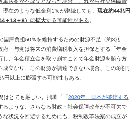
改革法案が不成立となった場合、これから社会保障費
、現在のような低金利1％が継続しても、
現在約44兆円
4＋13＋8）に拡大
する可能性がある
。
の国庫負担50％を維持するための財源不足（約3兆
政府・与党は将来の消費増税収入を担保とする「年金
行し、年金積立金を取り崩すことで年金財源を賄う方
不成立なり、この財源が調達できない場合、この3兆円
8兆円以上に膨張する可能性もある。
状況はとても厳しい。拙著『「
2020年、日本が破綻する
するような、さらなる財政・社会保障改革が不可欠で
うな状況を回避するためにも、税制改革法案の成立が