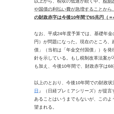
以上から、税収の低迷が続く中、
税制
や国債の利払い費が急増することから
の財政赤字は今後10年間で65兆円（＝4
なお、平成24年度予算では、基礎年金
円）が問題になった。現在のところ、
債」（当初は「年金交付国債」）を発
針を示している。もし税制改革法案が
も加え、今後10年間で、財政赤字は6
以上のとおり、今後10年間での財政
日
』（日経プレミアシリーズ）が提言
あることはいうまでもないが、このよ
望まれる。