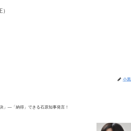
正）
小黒
決」―「納得」できる石原知事発言！