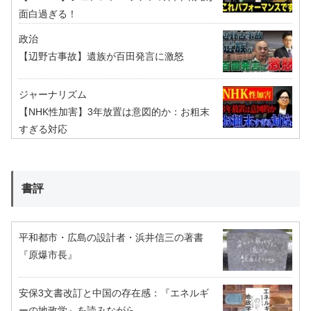
面白過ぎる！
政治
【辺野古事故】遺族が百田発言に激怒
ジャーナリズム
【NHK性加害】3年放置は意図的か：お粗末
すぎる対応
書評
平和都市・広島の設計者・浜井信三の著書
『原爆市長』
安保3文書改訂と中国の存在感：『エネルギ
ーの地政学』を読みながら