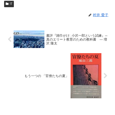
IT
村井 愛子
書評『雑巾がけ: 小沢一郎という試練』─
真のエリート教育のための教科書 --- 増
沢 隆太
もう一つの 「官僚たちの夏」