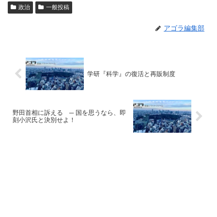
政治
一般投稿
アゴラ編集部
学研『科学』の復活と再販制度
野田首相に訴える ─ 国を思うなら、即
刻小沢氏と決別せよ！