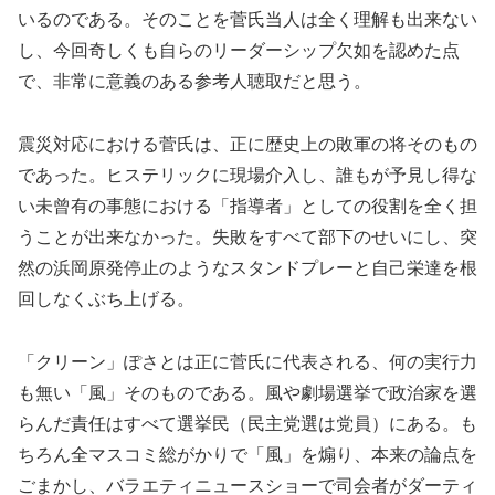
いるのである。そのことを菅氏当人は全く理解も出来ない
し、今回奇しくも自らのリーダーシップ欠如を認めた点
で、非常に意義のある参考人聴取だと思う。
震災対応における菅氏は、正に歴史上の敗軍の将そのもの
であった。ヒステリックに現場介入し、誰もが予見し得な
い未曾有の事態における「指導者」としての役割を全く担
うことが出来なかった。失敗をすべて部下のせいにし、突
然の浜岡原発停止のようなスタンドプレーと自己栄達を根
回しなくぶち上げる。
「クリーン」ぽさとは正に菅氏に代表される、何の実行力
も無い「風」そのものである。風や劇場選挙で政治家を選
らんだ責任はすべて選挙民（民主党選は党員）にある。も
ちろん全マスコミ総がかりで「風」を煽り、本来の論点を
ごまかし、バラエティニュースショーで司会者がダーティ