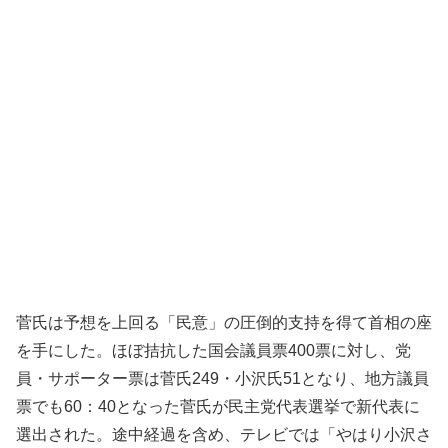
菅氏は予想を上回る「民意」の圧倒的支持を得て首相の座
を手にした。ほぼ拮抗した国会議員票400票に対し、党
員・サポーター票は菅氏249・小沢氏51となり、地方議員
票でも60：40となった菅氏が民主党代表選挙で新代表に
選出された。途中経過を含め、テレビでは「やはり小沢さ