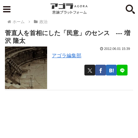
ホーム
政治
菅直人を首相にした「民意」のセンス --- 増
沢 隆太
2012.06.01 15:39
アゴラ編集部