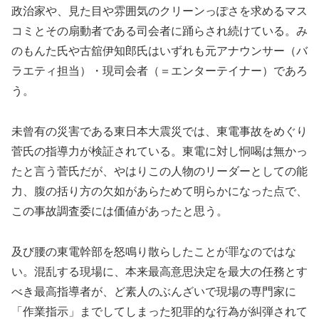
政治家や、見た目や雰囲気のクリーンっぽさを求めるマス
コミとその扇動者である司会者に踊らされ続けている。み
のもんた氏や古舘伊知郎氏はいずれも元アナウンサー（バ
ラエティ担当）・現司会者（＝エンターテイナー）であろ
う。
未曾有の災害である東日本大震災では、東電事故をめぐり
菅氏の指導力が検証されている。東電に対し恫喝は無かっ
たと言う菅氏だが、やはりこの人物のリーダーとしての能
力、腹の括り方の欠如があらためて明らかになった点で、
この事故調査委には価値があったと思う。
及び腰の東電幹部を怒鳴り散らしたことが罪なのではな
い。混乱する現場に、本来最高意思決定を最大の任務とす
べき最高指導者が、ど素人のぶんざいで現場の専門家に
「作業指示」までしてしまった犯罪的な行為が糾弾されて