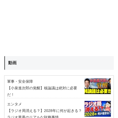
動画
軍事・安全保障
【小泉進次郎の覚醒】核論議は絶対に必要
だ！
エンタメ
【ラジオ局消える？】2028年に何が起きる？
ラジオ業界のリアルな財務事情