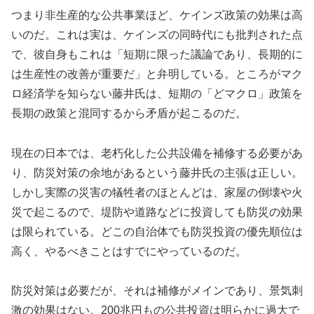
つまり非生産的な公共事業ほど、ケインズ政策の効果は高
いのだ。これは実は、ケインズの同時代にも批判された点
で、彼自身もこれは「短期に限った議論であり、長期的に
は生産性の改善が重要だ」と弁明している。ところがマク
ロ経済学を知らない藤井氏は、短期の「どマクロ」政策を
長期の政策と混同するから矛盾が起こるのだ。
現在の日本では、老朽化した公共設備を補修する必要があ
り、防災対策の余地があるという藤井氏の主張は正しい。
しかし実際の災害の犠牲者のほとんどは、家屋の倒壊や火
災で起こるので、堤防や道路などに投資しても防災の効果
は限られている。どこの自治体でも防災投資の優先順位は
高く、やるべきことはすでにやっているのだ。
防災対策は必要だが、それは補修がメインであり、景気刺
激の効果はない。200兆円もの公共投資は明らかに過大で