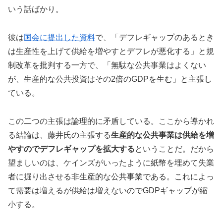
いう話ばかり。
彼は
国会に提出した資料
で、「デフレギャップのあるとき
は生産性を上げて供給を増やすとデフレが悪化する」と規
制改革を批判する一方で、「無駄な公共事業はよくない
が、生産的な公共投資はその2倍のGDPを生む」と主張し
ている。
この二つの主張は論理的に矛盾している。ここから導かれ
る結論は、藤井氏の主張する
生産的な公共事業は供給を増
やすのでデフレギャップを拡大する
ということだ。だから
望ましいのは、ケインズがいったように紙幣を埋めて失業
者に掘り出させる非生産的な公共事業である。これによっ
て需要は増えるが供給は増えないのでGDPギャップが縮
小する。