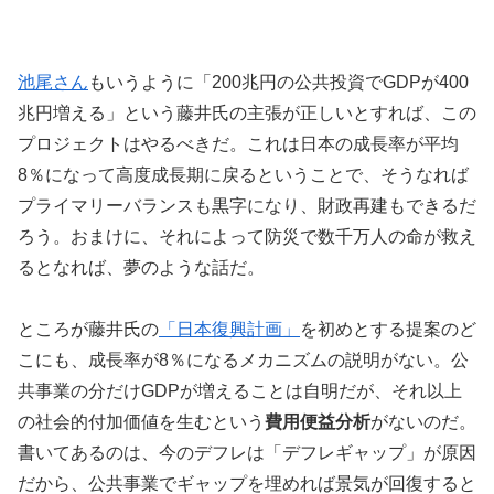
池尾さん
もいうように「200兆円の公共投資でGDPが400
兆円増える」という藤井氏の主張が正しいとすれば、この
プロジェクトはやるべきだ。これは日本の成長率が平均
8％になって高度成長期に戻るということで、そうなれば
プライマリーバランスも黒字になり、財政再建もできるだ
ろう。おまけに、それによって防災で数千万人の命が救え
るとなれば、夢のような話だ。
ところが藤井氏の
「日本復興計画」
を初めとする提案のど
こにも、成長率が8％になるメカニズムの説明がない。公
共事業の分だけGDPが増えることは自明だが、それ以上
の社会的付加価値を生むという
費用便益分析
がないのだ。
書いてあるのは、今のデフレは「デフレギャップ」が原因
だから、公共事業でギャップを埋めれば景気が回復すると