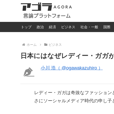
トップ
政治
経済
ビジネス
社会・一般
国際
ホーム
ビジネス
日本にはなぜレディー・ガガ
小川 浩（ @ogawakazuhiro ）
レディー・ガガは奇抜なファッション
さにソーシャルメディア時代の申し子