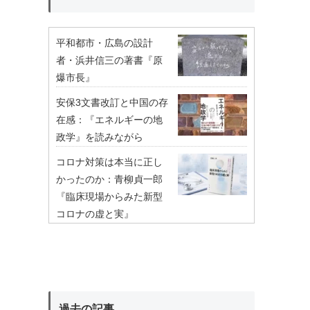
平和都市・広島の設計
者・浜井信三の著書『原
爆市長』
安保3文書改訂と中国の存
在感：『エネルギーの地
政学』を読みながら
コロナ対策は本当に正し
かったのか：青柳貞一郎
『臨床現場からみた新型
コロナの虚と実』
過去の記事