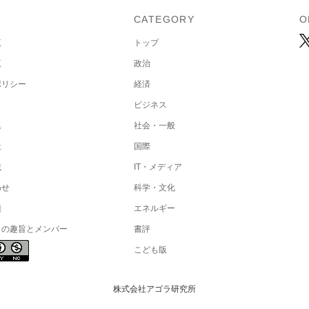
U
CATEGORY
O
覧
トップ
覧
政治
ポリシー
経済
ビジネス
集
社会・一般
社
国際
載
IT・メディア
わせ
科学・文化
項
エネルギー
トの趣旨とメンバー
書評
こども版
株式会社アゴラ研究所