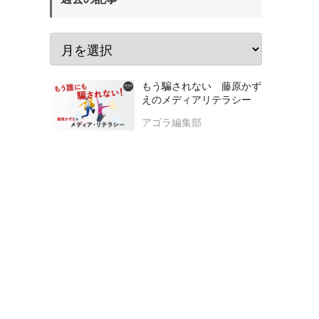
もう騙されない 藤原かず
えのメディアリテラシー
アゴラ編集部