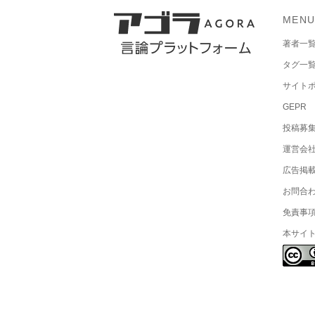
MEN
著者一
タグ一
サイト
GEPR
投稿募
運営会
広告掲
お問合
免責事
本サイ