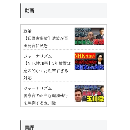
動画
政治
【辺野古事故】遺族が百
田発言に激怒
ジャーナリズム
【NHK性加害】3年放置は
意図的か：お粗末すぎる
対応
ジャーナリズム
警察官の正当な職務執行
を罵倒する玉川徹
書評