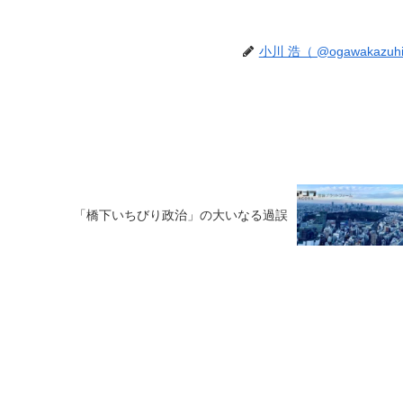
小川 浩（ @ogawakazuhi
「橋下いちびり政治」の大いなる過誤