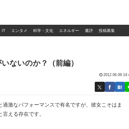
IT
エンタメ
科学・文化
エネルギー
書評
投稿募集
がいないのか？（前編）
2012.06.09 14:
と過激なパフォーマンスで有名ですが、彼女こそはま
と言える存在です。