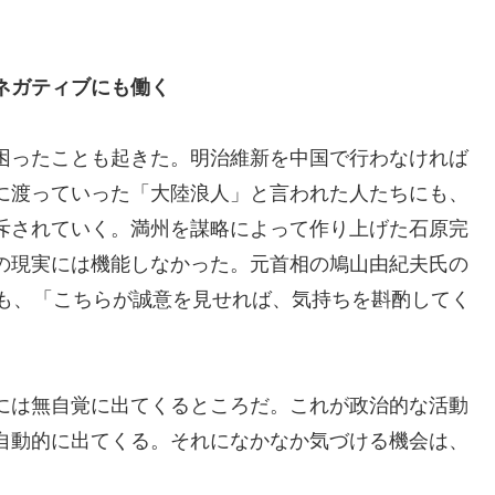
ネガティブにも働く
困ったことも起きた。明治維新を中国で行わなければ
に渡っていった「大陸浪人」と言われた人たちにも、
斥されていく。満州を謀略によって作り上げた石原完
の現実には機能しなかった。元首相の鳩山由紀夫氏の
ても、「こちらが誠意を見せれば、気持ちを斟酌してく
には無自覚に出てくるところだ。これが政治的な活動
自動的に出てくる。それになかなか気づける機会は、