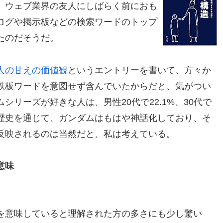
。ウェブ業界の友人にしばらく前におも
ログや掲示板などの検索ワードのトップ
たのだそうだ。
人の甘えの価値観
というエントリーを書いて、方々か
鉄板ワードを意図せず含んでいたからだと、気がつい
リーズが好きな人は、男性20代で22.1%、30代で
0年の歴史を通じて、ガンダムはもはや神話化しており、そ
反映されるのは当然だと、私は考えている。
意味
を意味していると理解された方の多さにも少し驚い