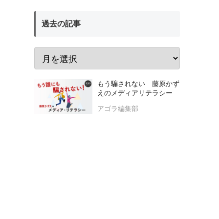
過去の記事
もう騙されない 藤原かず
えのメディアリテラシー
アゴラ編集部