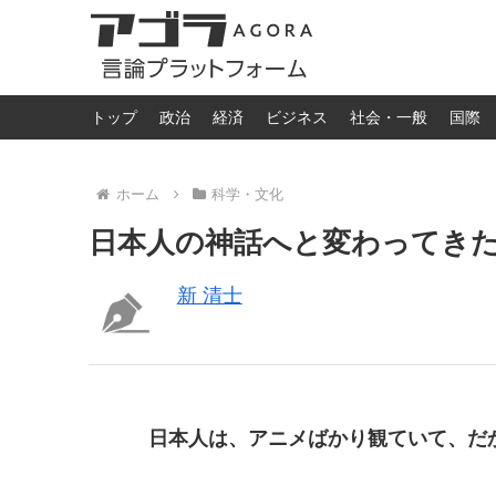
トップ
政治
経済
ビジネス
社会・一般
国際
ホーム
科学・文化
日本人の神話へと変わってき
新 清士
日本人は、アニメばかり観ていて、だ