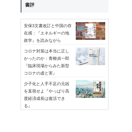
書評
安保3文書改訂と中国の存
在感：『エネルギーの地
政学』を読みながら
コロナ対策は本当に正し
かったのか：青柳貞一郎
『臨床現場からみた新型
コロナの虚と実』
少子化と人手不足の元凶
を直視せよ『やっぱり高
度経済成長は復活でき
る』