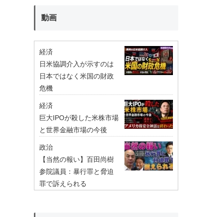
動画
経済
日米協調介入が示すのは
日本ではなく米国の財政
危機
経済
巨大IPOが殺した米株市場
と世界金融市場の今後
政治
【当然の報い】百田尚樹
参院議員：暴行罪と脅迫
罪で訴えられる