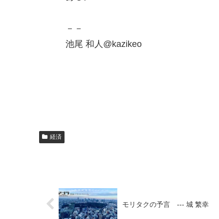
－－
池尾 和人@kazikeo
経済
モリタクの予言 --- 城 繁幸