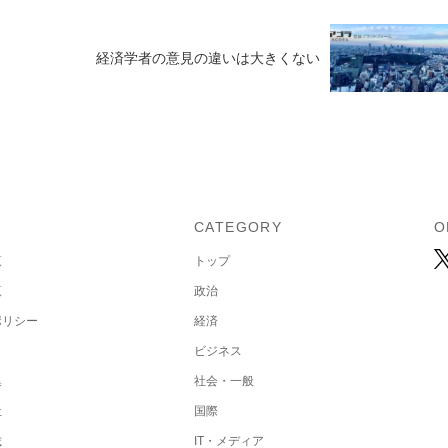
経済学者の意見の違いは大きくない
U
CATEGORY
O
覧
トップ
覧
政治
ポリシー
経済
ビジネス
集
社会・一般
社
国際
載
IT・メディア