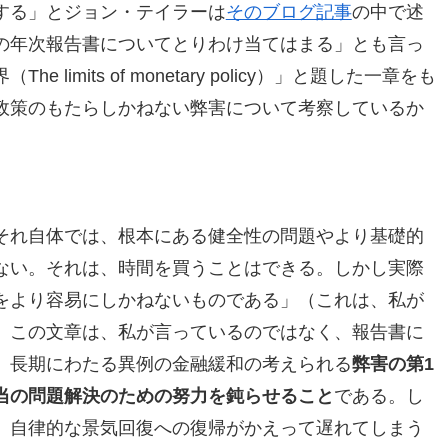
する」とジョン・テイラーは
そのブログ記事
の中で述
の年次報告書についてとりわけ当てはまる」とも言っ
imits of monetary policy）」と題した一章をも
政策のもたらしかねない弊害について考察しているか
それ自体では、根本にある健全性の問題やより基礎的
ない。それは、時間を買うことはできる。しかし実際
をより容易にしかねないものである」（これは、私が
、この文章は、私が言っているのではなく、報告書に
、長期にわたる異例の金融緩和の考えられる
弊害の第1
当の問題解決のための努力を鈍らせること
である。し
、自律的な景気回復への復帰がかえって遅れてしまう