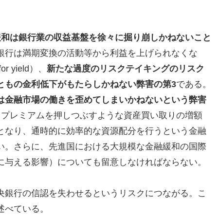
緩和は銀行業の収益基盤を徐々に掘り崩しかねないこと
銀行は満期変換の活動等から利益を上げられなくな
 yield）、
新たな過度のリスクテイキングのリスク
ともの金利低下がもたらしかねない弊害の第3
である。
は金融市場の働きを歪めてしまいかねないという弊害
クプレミアムを押しつぶすような資産買い取りの増額
となり、通時的に効率的な資源配分を行うという金融
い。さらに、先進国における大規模な金融緩和の国際
に与える影響）についても留意しなければならない。
央銀行の信認を失わせるというリスクにつながる。こ
述べている。