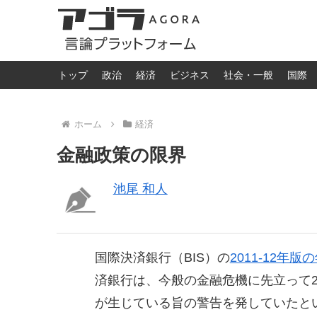
トップ
政治
経済
ビジネス
社会・一般
国際
ホーム
経済
金融政策の限界
池尾 和人
国際決済銀行（BIS）の
2011-12年
済銀行は、今般の金融危機に先立って2
が生じている旨の警告を発していたと