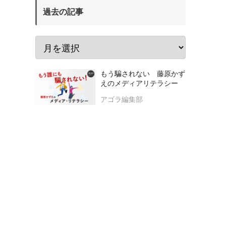
過去の記事
もう騙されない 藤原かず
えのメディアリテラシー
アゴラ編集部