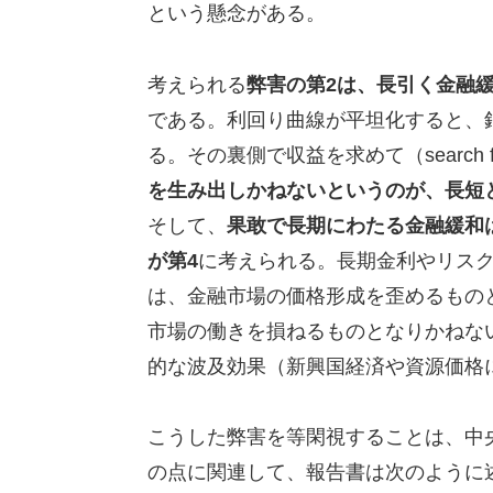
という懸念がある。
考えられる
弊害の第2は、長引く金融
である。利回り曲線が平坦化すると、
る。その裏側で収益を求めて（search for
を生み出しかねないというのが、長短
そして、
果敢で長期にわたる金融緩和
が第4
に考えられる。長期金利やリス
は、金融市場の価格形成を歪めるもの
市場の働きを損ねるものとなりかねな
的な波及効果（新興国経済や資源価格
こうした弊害を等閑視することは、中
の点に関連して、報告書は次のように