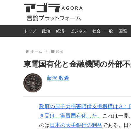
トップ
政治
経済
ビジネス
社会・一般
国際
ホーム
経済
東電国有化と金融機関の外部不
藤沢 数希
政府の原子力損害賠償支援機構は３１
き受け、実質国有化した。
これは一見
のは
日本の大手銀行の利益
である。日