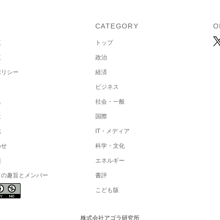
U
CATEGORY
O
覧
トップ
覧
政治
ポリシー
経済
ビジネス
集
社会・一般
社
国際
載
IT・メディア
わせ
科学・文化
項
エネルギー
トの趣旨とメンバー
書評
こども版
株式会社アゴラ研究所