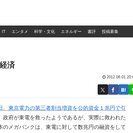
IT
エンタメ
科学・文化
エネルギー
書評
投稿募集
経済
2012.08.01 20:
日、東京電力の第三者割当増資を公的資金１兆円で引
、政府が東電を救ったようであるが、実際に救われた
本のメガバンクは、東電に対して数兆円の融資をして