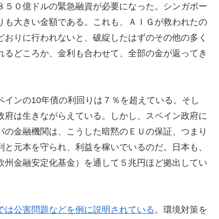
８５０億ドルの緊急融資が必要になった。シンガポー
りも大きい金額である。これも、ＡＩＧが救われたの
どおりに行われないと、破綻したはずのその他の多く
れるどころか、金利も合わせて、全部の金が返ってき
ペインの10年債の利回りは７％を超えている。そし
政府は生きながらえている。しかし、スペイン政府に
パの金融機関は、こうした暗黙のＥＵの保証、つまり
利と元本を守られ、利益を稼いでいるのだ。日本も、
欧州金融安定化基金）を通して５兆円ほど拠出してい
では公害問題などを例に説明されている
。環境対策を