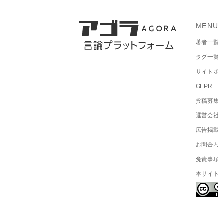
MEN
著者一
タグ一
サイト
GEPR
投稿募
運営会
広告掲
お問合
免責事
本サイ