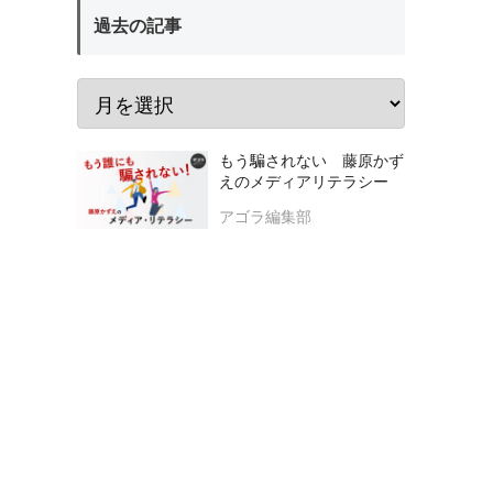
過去の記事
もう騙されない 藤原かず
えのメディアリテラシー
アゴラ編集部