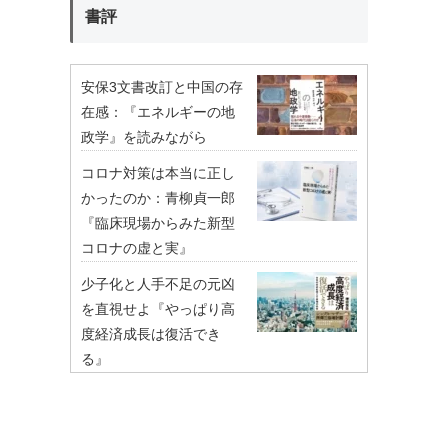
書評
安保3文書改訂と中国の存
在感：『エネルギーの地
政学』を読みながら
コロナ対策は本当に正し
かったのか：青柳貞一郎
『臨床現場からみた新型
コロナの虚と実』
少子化と人手不足の元凶
を直視せよ『やっぱり高
度経済成長は復活でき
る』