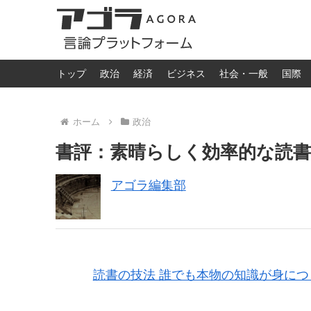
トップ
政治
経済
ビジネス
社会・一般
国際
ホーム
政治
書評：素晴らしく効率的な読書法
アゴラ編集部
読書の技法 誰でも本物の知識が身に