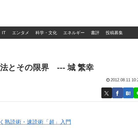
IT
エンタメ
科学・文化
エネルギー
書評
投稿募集
とその限界 --- 城 繁幸
2012.08.11 10:
つく熟読術・速読術「超」入門