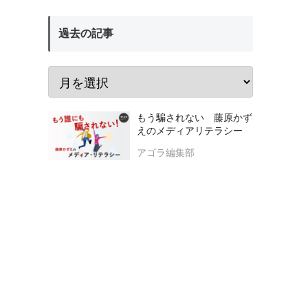
過去の記事
もう騙されない 藤原かず
えのメディアリテラシー
アゴラ編集部