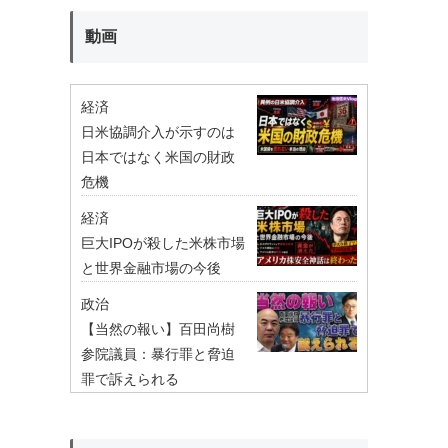
動画
経済
日米協調介入が示すのは
日本ではなく米国の財政
危機
経済
巨大IPOが殺した米株市場
と世界金融市場の今後
政治
【当然の報い】百田尚樹
参院議員：暴行罪と脅迫
罪で訴えられる