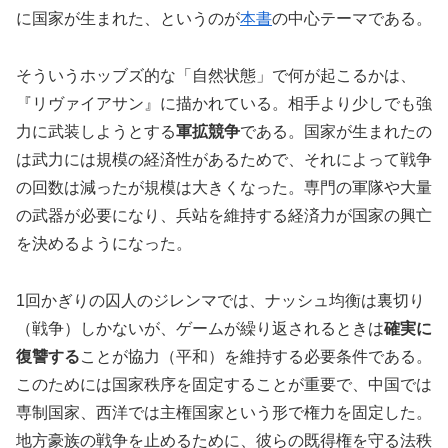
に国家が生まれた、というのが
本書
の中心テーマである。
そういうホッブズ的な「自然状態」で何が起こるかは、
『リヴァイアサン』に描かれている。相手より少しでも強
力に武装しようとする
軍拡競争
である。国家が生まれたの
は武力には規模の経済性があるためで、それによって戦争
の回数は減ったが規模は大きくなった。専門の軍隊や大量
の武器が必要になり、兵站を維持する経済力が国家の興亡
を決めるようになった。
1回かぎりの囚人のジレンマでは、ナッシュ均衡は裏切り
（戦争）しかないが、ゲームが繰り返されるときは
確実に
復讐する
ことが協力（平和）を維持する必要条件である。
このためには国家秩序を固定することが重要で、中国では
専制国家、西洋では主権国家という形で権力を固定した。
地方豪族の戦争を止めるために、彼らの既得権を守る法秩