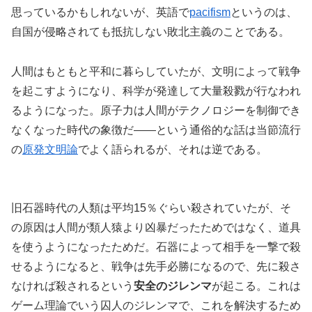
思っているかもしれないが、英語で
pacifism
というのは、
自国が侵略されても抵抗しない敗北主義のことである。
人間はもともと平和に暮らしていたが、文明によって戦争
を起こすようになり、科学が発達して大量殺戮が行なわれ
るようになった。原子力は人間がテクノロジーを制御でき
なくなった時代の象徴だ――という通俗的な話は当節流行
の
原発文明論
でよく語られるが、それは逆である。
旧石器時代の人類は平均15％ぐらい殺されていたが、そ
の原因は人間が類人猿より凶暴だったためではなく、道具
を使うようになったためだ。石器によって相手を一撃で殺
せるようになると、戦争は先手必勝になるので、先に殺さ
なければ殺されるという
安全のジレンマ
が起こる。これは
ゲーム理論でいう囚人のジレンマで、これを解決するため