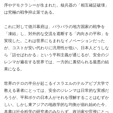
序やデモクラシーが生まれた。核兵器の「相互確証破壊」
は究極の戦争抑止策である。
これに対して徳川幕府は、バラバラの地方国家の戦争を
「凍結」し、対外的な交流を遮断する「内向きの平和」を
実現した。これは世界にもまれなイノベーションだった
が、コストが安い代わりに汎用性が低い。日本人どうしな
ら「話せばわかる」という平和主義が通じるが、安全のジ
レンマが遍在する世界では、一方的に裏切られる最悪の結
果になる。
世界のテロの半分が起こるイスラエルのテルアビブ大学で
教える著者にとっては、安全のジレンマは日常的な実感だ
ろうが、平和ボケの日本人がそれを理解することはむずか
しい。しかし東アジアの地政学的な均衡が崩れ始めた今、
本書は社会科学の研究者のみならず、政治家や官僚にとっ