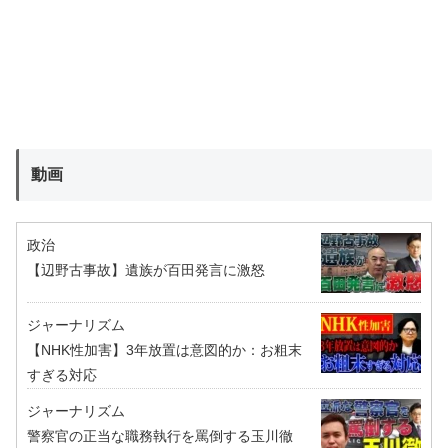
動画
政治
【辺野古事故】遺族が百田発言に激怒
ジャーナリズム
【NHK性加害】3年放置は意図的か：お粗末
すぎる対応
ジャーナリズム
警察官の正当な職務執行を罵倒する玉川徹