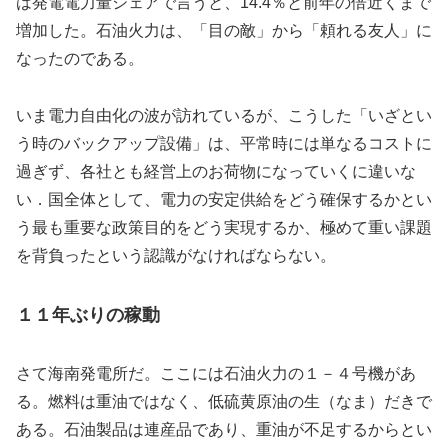
は発電電力量シェアで言うと、14.4％と前年の倍近くまで
増加した。石油火力は、「目の敵」から「頼れる友人」に
なったのである。
いま電力自由化の波が訪れているが、こうした「いざとい
う時のバックアップ設備」は、平常時には単なるコストに
過ぎず、各社とも経営上のお荷物になっていくに違いな
い．国全体として、電力の安定供給をどう確保するかとい
う最も重要な政策目的をどう実現するか、極めて重い課題
を背負ったという認識がなければならない。
１１年ぶりの稼動
さて海南発電所だ。ここには石油火力の１－４号機があ
る。燃料は重油ではなく、低硫黄原油の生（なま）だきで
ある。石油製品は連産品であり、重油が不足するからとい