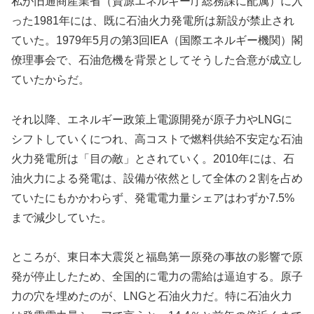
私が旧通商産業省（資源エネルギー庁総務課に配属）に入
った1981年には、既に石油火力発電所は新設が禁止され
ていた。1979年5月の第3回IEA（国際エネルギー機関）閣
僚理事会で、石油危機を背景としてそうした合意が成立し
ていたからだ。
それ以降、エネルギー政策上電源開発が原子力やLNGに
シフトしていくにつれ、高コストで燃料供給不安定な石油
火力発電所は「目の敵」とされていく。2010年には、石
油火力による発電は、設備が依然として全体の２割を占め
ていたにもかかわらず、発電電力量シェアはわずか7.5%
まで減少していた。
ところが、東日本大震災と福島第一原発の事故の影響で原
発が停止したため、全国的に電力の需給は逼迫する。原子
力の穴を埋めたのが、LNGと石油火力だ。特に石油火力