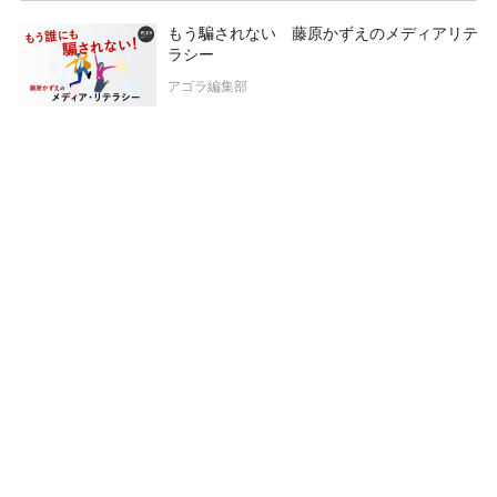
もう騙されない 藤原かずえのメディアリテ
ラシー
アゴラ編集部