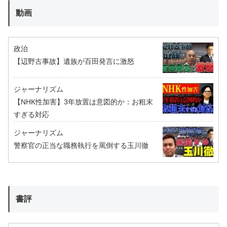
動画
政治
【辺野古事故】遺族が百田発言に激怒
ジャーナリズム
【NHK性加害】3年放置は意図的か：お粗末
すぎる対応
ジャーナリズム
警察官の正当な職務執行を罵倒する玉川徹
書評