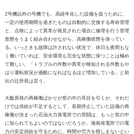
2号機以外の号機でも、高経年化した設備を扱うために、
一定の使用期間を過ぎたものは自動的に交換する寿命管理
と、点検によって異常が発見された場合に修理を行う管理
形態をうまく組み合わせながら、高稼働状態を保ってい
る。いっときも故障は許されない状況で、休日も夜間もな
く働いていれば、安全環境も完全な状態に保つことは極め
て難しい。「トラブルの件数や異常が検知される件数もや
はり運転状況が過酷になればなるほど増加している」と前
出の辻所長は言う。
大飯原発の再稼働ばかりが世の中の耳目を引くが、それだ
けでは供給が不足するとして、長期停止していた設備の再
稼働が決まった石油火力発電所での苦闘は、もっと世の中
に知られてもよいのではないだろうか。海南発電所での電
力の安定供給を守るために、時間や労力を惜しまないとい