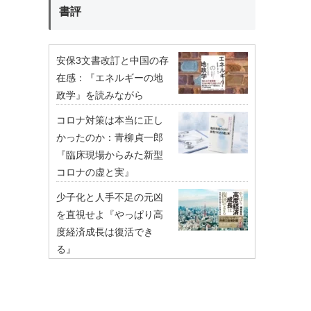
書評
安保3文書改訂と中国の存
在感：『エネルギーの地
政学』を読みながら
コロナ対策は本当に正し
かったのか：青柳貞一郎
『臨床現場からみた新型
コロナの虚と実』
少子化と人手不足の元凶
を直視せよ『やっぱり高
度経済成長は復活でき
る』