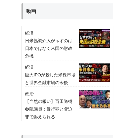
動画
経済
日米協調介入が示すのは
日本ではなく米国の財政
危機
経済
巨大IPOが殺した米株市場
と世界金融市場の今後
政治
【当然の報い】百田尚樹
参院議員：暴行罪と脅迫
罪で訴えられる