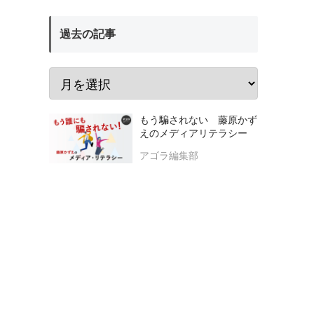
過去の記事
もう騙されない 藤原かず
えのメディアリテラシー
アゴラ編集部