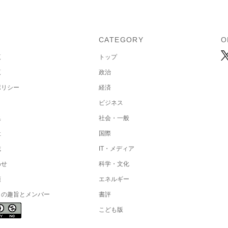
U
CATEGORY
O
覧
トップ
覧
政治
ポリシー
経済
ビジネス
集
社会・一般
社
国際
載
IT・メディア
わせ
科学・文化
項
エネルギー
トの趣旨とメンバー
書評
こども版