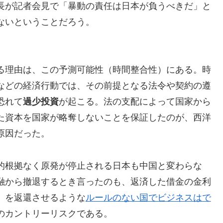
長が記者会見で「暴動の責任は日本が負うべきだ」と
ないということだろう。
る理由は、この予測可能性（時間整合性）にある。時
などの経済行動では、その前提となる法令や契約の遵
恐れて
過少投資
が起こる。法の支配によって国家から
た資本を国家が略奪しないことを保証したのが、西洋
原因だった。
的根拠なく原発が停止される日本も中国と変わらな
融から撤退するとき言ったのも、返済した借金の金利
」を返還させるような
ルールのない国でビジネスはで
のカントリーリスクである。