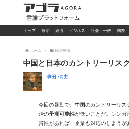
トップ
政治
経済
ビジネス
社会・一般
国際
ホーム
同時投稿
中国と日本のカントリーリス
池田 信夫
今回の暴動で、中国のカントリーリス
治の
予測可能性
が低いことだ。シンガ
貫性があれば、企業も対応のしようが