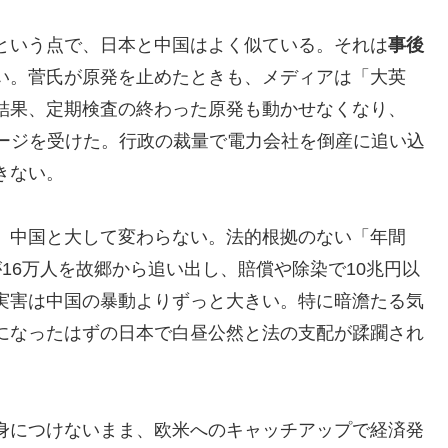
という点で、日本と中国はよく似ている。それは
事後
い。菅氏が原発を止めたときも、メディアは「大英
結果、定期検査の終わった原発も動かせなくなり、
メージを受けた。行政の裁量で電力会社を倒産に追い込
きない。
、中国と大して変わらない。法的根拠のない「年間
が16万人を故郷から追い出し、賠償や除染で10兆円以
実害は中国の暴動よりずっと大きい。特に暗澹たる気
になったはずの日本で白昼公然と法の支配が蹂躙され
身につけないまま、欧米へのキャッチアップで経済発