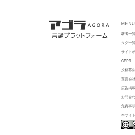
MEN
著者一
タグ一
サイト
GEPR
投稿募
運営会
広告掲
お問合
免責事
本サイ