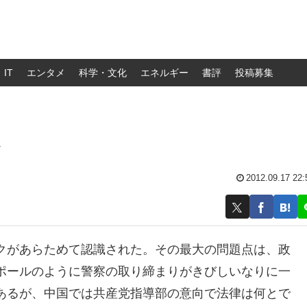
IT
エンタメ
科学・文化
エネルギー
書評
投稿募集
ク
2012.09.17 22:
クがあらためて認識された。その最大の問題点は、政
ポールのように警察の取り締まりがきびしいなりに一
あるが、中国では共産党指導部の意向で法律は何とで