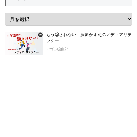
もう騙されない 藤原かずえのメディアリテ
ラシー
アゴラ編集部