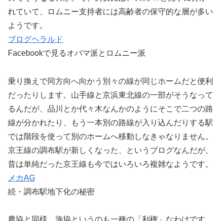
れていて、ロムニー支持者には高齢者の保守的な層が多い
ようです。
ブログヘラルド
Facebookで見るオバマ派とロムニー派
乗り換えで同方向へ向かう別々の線が同じホームだと便利
だったりします。山手線と京浜東北線の一部がそうなって
るんだが、品川とか代々木なんかのようにそこで二つの路
線が分かれたり、もう一本別の路線が入り込んだりする駅
では階段を使って別のホームへ移動しなきゃなりません。
京王線の調布駅が新しくなった、というブログなんだが、
昔は単純だった京王線も今ではいろいろ複雑なようです。
メカAG
続・調布駅地下化の秘密
農協と同様、漁協というのも一種の「利権」なわけです。