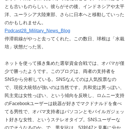
とも古いものらしい。彼らがその後、インドネシアや太平
洋、ユーラシア大陸東部、さらに日本へと移動していった
のかもしれません。
Podcast28_Military_News_Blog
停滞前線がやっと去ってくれた。この数日、球根は「水栽
培」状態だった筈。
ネットを使って掻き集めた選挙資金合戦では、オバマが僅
少で勝ったようです。このブログは、両者の支持者を
SNSから分析している。SNSなんてのは人気投票なの
で、現役大統領が強いのは当然です。共和党は男っぽい、
民主党は女性っぽい、という傾向を反映し、ロムニー支持
のFacebookユーザーは銃器が好きでマクドナルドを食べ
てる男性で、オバマ支持者はパソコンとモバイルガジェッ
ト好きな女性、というステレオタイプ。SNSユーザーな
のでそうなるのか。で、男女比は、53対47と見事に分か