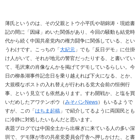
薄氏というのは、その父親とトウ小平氏や胡錦涛・現総書
記の間に「因縁」めいた関係があり、今回の騒動も結党時
代から続く中国共産党内の権力闘争に関係している、とい
うわけです。こっちの「
大紀元
」でも「反日デモ」に仕掛
け人がいて、それが地元の警官だったりする、と書いてい
て、毛沢東の肖像なんかを掲げてデモしているらしい。今
日の柳条湖事件記念日を乗り越えれば下火になる、とか、
大規模なポストの入れ替えが行われる党大会前の恒例行
事、という見立ても依然あります。すわ開戦か、と塩を買
いだめしたアワテンボウ（
みそパンNews
）もいるようで
すが、この「
はちま起稿
」で紹介してるように両国民とも
に冷静に対処したいもんだと思います。
表題ブログでは中国全土から出稼ぎに来ている人の多い深
圳で、デモ隊が市の共産党委員会庁舎へ押しかけた、と書