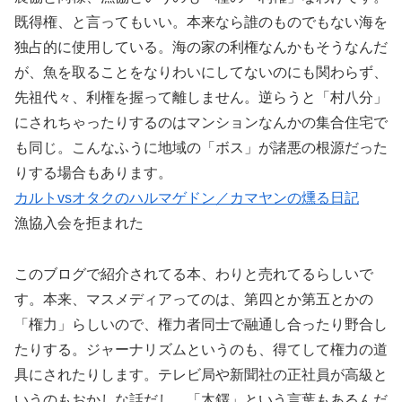
既得権、と言ってもいい。本来なら誰のものでもない海を
独占的に使用している。海の家の利権なんかもそうなんだ
が、魚を取ることをなりわいにしてないのにも関わらず、
先祖代々、利権を握って離しません。逆らうと「村八分」
にされちゃったりするのはマンションなんかの集合住宅で
も同じ。こんなふうに地域の「ボス」が諸悪の根源だった
りする場合もあります。
カルトvsオタクのハルマゲドン／カマヤンの燻る日記
漁協入会を拒まれた
このブログで紹介されてる本、わりと売れてるらしいで
す。本来、マスメディアってのは、第四とか第五とかの
「権力」らしいので、権力者同士で融通し合ったり野合し
たりする。ジャーナリズムというのも、得てして権力の道
具にされたりします。テレビ局や新聞社の正社員が高級と
いうのもおかしな話だし、「木鐸」という言葉もあるんだ