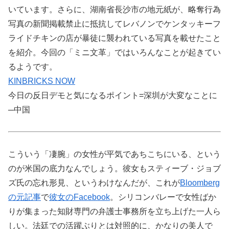
いています。さらに、湖南省長沙市の地元紙が、略奪行為
写真の新聞掲載禁止に抵抗してレバノンでケンタッキーフ
ライドチキンの店が暴徒に襲われている写真を載せたこと
を紹介。今回の「ミニ文革」ではいろんなことが起きてい
るようです。
KINBRICKS NOW
今日の反日デモと気になるポイント=深圳が大変なことに
─中国
こういう「凄腕」の女性が平気であちこちにいる、という
のが米国の底力なんでしょう。彼女もスティーブ・ジョブ
ズ氏の忘れ形見、というわけなんだが、これが
Bloomberg
の元記事
で
彼女のFacebook
。シリコンバレーで女性ばか
りが集まった知財専門の弁護士事務所を立ち上げた一人ら
しい。法廷での活躍ぶりとは対照的に、かなりの美人で