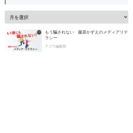
もう騙されない 藤原かずえのメディアリテ
ラシー
アゴラ編集部