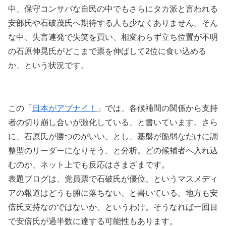
中、保守コンサバな自民の中でもさらにタカ派と言われる
安部氏や石破茂氏へ期待する人も少なくありません。そん
な中、失言連発で失笑を買い、相変わらず立ち位置が不明
の石原伸晃氏がどこまで票を伸ばして2位に食い込める
か、という状況です。
この「
日本がアブナイ！
」では、各候補間の関係から支持
者の切り崩し合いが激化している、と書いています。さら
に、石原氏が勝つのがいい、とし、基盤が脆弱なだけに調
整型のリーダーになりそう、と分析。どの候補者へ入れ込
むのか、ネット上でも反応はさまざまです。
表題ブログは、党員票で石破氏が優位、というマスメディ
アの報道はどうも腑に落ちない、と書いている。地方も安
倍氏支持なのではないか、というわけ。そうなれば一回目
で安倍氏が過半数に達する可能性もあります。