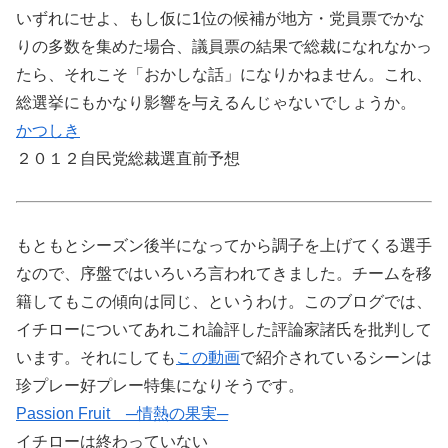
いずれにせよ、もし仮に1位の候補が地方・党員票でかな
りの多数を集めた場合、議員票の結果で総裁になれなかっ
たら、それこそ「おかしな話」になりかねません。これ、
総選挙にもかなり影響を与えるんじゃないでしょうか。
かつしき
２０１２自民党総裁選直前予想
もともとシーズン後半になってから調子を上げてくる選手
なので、序盤ではいろいろ言われてきました。チームを移
籍してもこの傾向は同じ、というわけ。このブログでは、
イチローについてあれこれ論評した評論家諸氏を批判して
います。それにしても
この動画
で紹介されているシーンは
珍プレー好プレー特集になりそうです。
Passion Fruit ─情熱の果実─
イチローは終わっていない