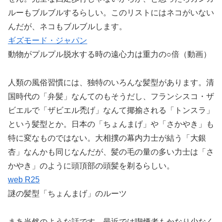
ルーもブルブルするらしい。このリストにはネコがいない
んだが、ネコもブルブルします。
ギズモード・ジャパン
動物がプルプル脱水する時の遠心力は重力の○倍（動画）
人類の風俗習慣には、独特のいろんな髪型があります。清
国時代の「弁髪」なんてのもそうだし、フランシスコ・ザ
ビエルで「ザビエル禿げ」なんて揶揄される「トンスラ」
という髪型とか。日本の「ちょんまげ」や「さかやき」も
特に変なものではない。大相撲の幕内力士が結う「大銀
杏」なんかも同じなんだが、髪の毛の量の多い力士は「さ
かやき」のように頭頂部の頭髪を剃るらしい。
web R25
謎の髪型「ちょんまげ」のルーツ
まあ当然のような話です。最近では喫煙者もかなり少なく