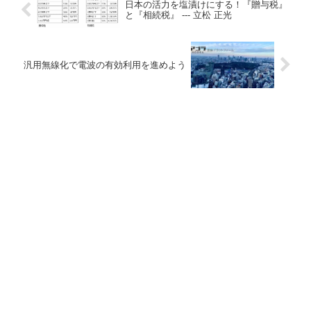
日本の活力を塩漬けにする！『贈与税』
と『相続税』 --- 立松 正光
汎用無線化で電波の有効利用を進めよう