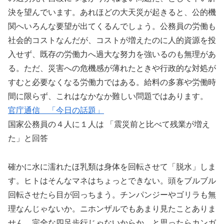
決を望んでいます。あれほどの大天災が起きると、公的機
関へいろんな要望が出てくるんでしょう。公務員の労働も
社会的コストなんだが、コストが増えたのに人的資源を投
入せず、既存の労働力へ過大な努力を強いるのも無理があ
る。ただ、災害への危機感が薄れたときや行政的な対処が
すむと必要なくなる労働力ではある。給料の多寡や労働時
間に限らず、これはなかなか難しい問題ではあります。
官庁通信 「今日の話題」
国家公務員の４人に１人は 「震災前と比べて残業が増え
た」と回答
確かに水に濡れたほ乳類は身体を回転させて「脱水」しま
す。ヒトはそんなマネはちょっとできない。頭をブルブル
回転させたら目が回っちまう。チンパンジーやゴリラも無
理なんじゃないか。ニホンザルでもあまり見たことありま
せん。完全な四足歩行じゃないからか、と思ったらカンガ