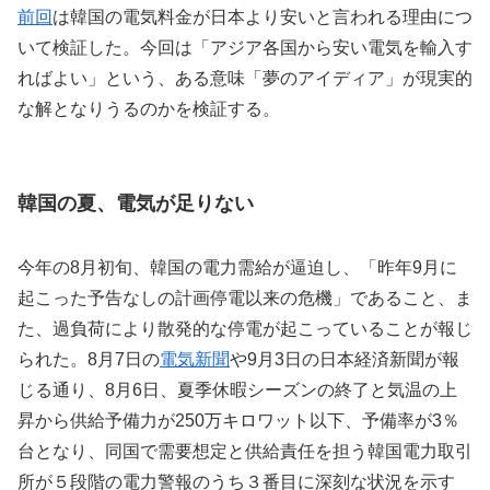
前回
は韓国の電気料金が日本より安いと言われる理由につ
いて検証した。今回は「アジア各国から安い電気を輸入す
ればよい」という、ある意味「夢のアイディア」が現実的
な解となりうるのかを検証する。
韓国の夏、電気が足りない
今年の8月初旬、韓国の電力需給が逼迫し、「昨年9月に
起こった予告なしの計画停電以来の危機」であること、ま
た、過負荷により散発的な停電が起こっていることが報じ
られた。8月7日の
電気新聞
や9月3日の日本経済新聞が報
じる通り、8月6日、夏季休暇シーズンの終了と気温の上
昇から供給予備力が250万キロワット以下、予備率が3％
台となり、同国で需要想定と供給責任を担う韓国電力取引
所が５段階の電力警報のうち３番目に深刻な状況を示す