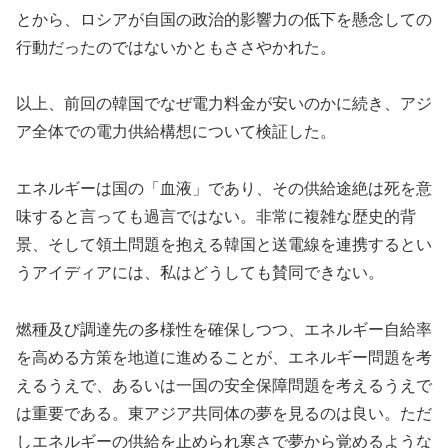
とから、ロシアが自国の政治的影響力の低下を懸念しての
行動だったのではないかともささやかれた。
以上、前回の韓国でなぜ電力料金が安いのかに続き、アジ
ア全体での電力供給構想について検証した。
エネルギーは国の「血液」であり、その供給途絶は死を意
味すると言っても過言ではない。非常に複雑な歴史的背
景、そして領土問題を抱える韓国と送電線を連携するとい
うアイディアには、私はどうしても賛同できない。
燃種及び調達先の多様性を確保しつつ、エネルギー自給率
を高める方策を地道に進めることが、エネルギー問題を考
えるうえで、あるいは一国の安全保障問題を考えるうえで
は重要である。東アジア共同体の夢を見るのは良い。ただ
しエネルギーの供給を止められ寒さで夢から覚めるような