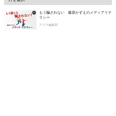
もう騙されない 藤原かずえのメディアリテ
ラシー
アゴラ編集部