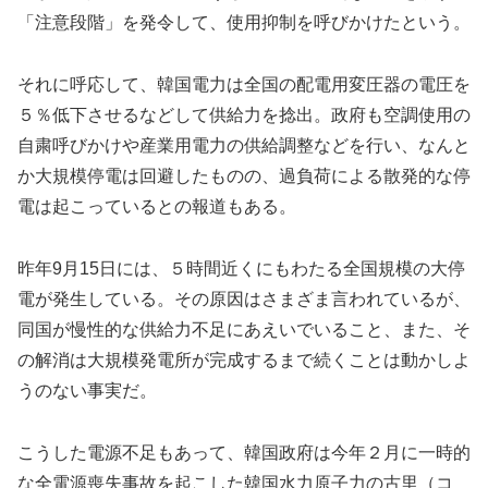
「注意段階」を発令して、使用抑制を呼びかけたという。
それに呼応して、韓国電力は全国の配電用変圧器の電圧を
５％低下させるなどして供給力を捻出。政府も空調使用の
自粛呼びかけや産業用電力の供給調整などを行い、なんと
か大規模停電は回避したものの、過負荷による散発的な停
電は起こっているとの報道もある。
昨年9月15日には、５時間近くにもわたる全国規模の大停
電が発生している。その原因はさまざま言われているが、
同国が慢性的な供給力不足にあえいでいること、また、そ
の解消は大規模発電所が完成するまで続くことは動かしよ
うのない事実だ。
こうした電源不足もあって、韓国政府は今年２月に一時的
な全電源喪失事故を起こした韓国水力原子力の古里（コ