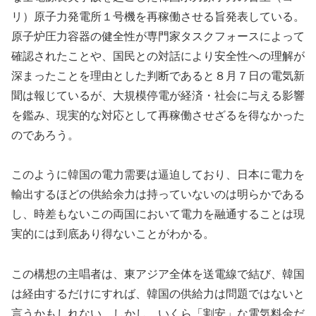
リ）原子力発電所１号機を再稼働させる旨発表している。
原子炉圧力容器の健全性が専門家タスクフォースによって
確認されたことや、国民との対話により安全性への理解が
深まったことを理由とした判断であると８月７日の電気新
聞は報じているが、大規模停電が経済・社会に与える影響
を鑑み、現実的な対応として再稼働させざるを得なかった
のであろう。
このように韓国の電力需要は逼迫しており、日本に電力を
輸出するほどの供給余力は持っていないのは明らかである
し、時差もないこの両国において電力を融通することは現
実的には到底あり得ないことがわかる。
この構想の主唱者は、東アジア全体を送電線で結び、韓国
は経由するだけにすれば、韓国の供給力は問題ではないと
言うかもしれない。しかし、いくら「割安」な電気料金だ