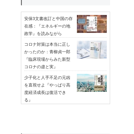
安保3文書改訂と中国の存
在感：『エネルギーの地
政学』を読みながら
コロナ対策は本当に正し
かったのか：青柳貞一郎
『臨床現場からみた新型
コロナの虚と実』
少子化と人手不足の元凶
を直視せよ『やっぱり高
度経済成長は復活でき
る』