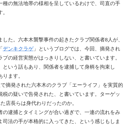
一種の無法地帯の様相を呈しているわけで、司直の手
す。
ました。六本木襲撃事件の起きたクラブ関係者8人が、
「
デンキクラゲ
」というブログでは、今回、摘発され
ラブの経営実態がはっきりしない、と書いています。
、という話もあり、関係者を逮捕して身柄を拘束し
あります。
反で摘発された六本木のクラブ「エーライフ」を実質的
脱税の疑いで告発された、と書いています。ターゲッ
れた店長らは身代わりだったのか。
者の逮捕とタイミングが合い過ぎで、一連の流れをみ
よ司法の手が本格的に入ってきた、という感じもしま