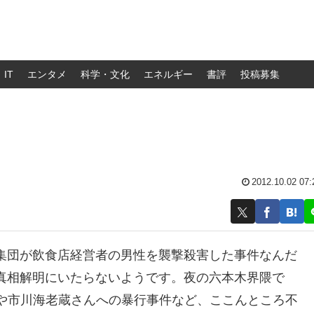
IT
エンタメ
科学・文化
エネルギー
書評
投稿募集
2012.10.02 07:
集団が飲食店経営者の男性を襲撃殺害した事件なんだ
真相解明にいたらないようです。夜の六本木界隈で
んや市川海老蔵さんへの暴行事件など、ここんところ不