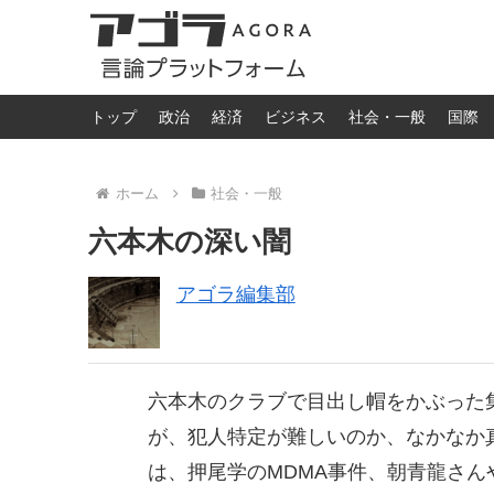
トップ
政治
経済
ビジネス
社会・一般
国際
ホーム
社会・一般
六本木の深い闇
アゴラ編集部
六本木のクラブで目出し帽をかぶった
が、犯人特定が難しいのか、なかなか
は、押尾学のMDMA事件、朝青龍さ