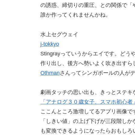
の誘惑、締切りの重圧、との関係で「
誰か作ってくれませんかね。
水上セグウェイ
j-tokkyo
Stingrayっていうからエイです。
作り出し、後方へ勢いよく吹き出すら
Othman
さんってシンガポールの人が
劇画タッチの思い出も、きっとステキ
「アナログ３０歳女子、スマホ初心者」
ここんところ激増してるアプリ画像で
「しきい値」の上げ下げが三段階しかない
も変換できるようになったらおもしろ