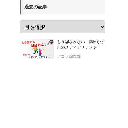
過去の記事
もう騙されない 藤原かず
えのメディアリテラシー
アゴラ編集部