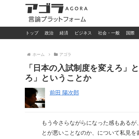
トップ
政治
経済
ビジネス
社会・一般
国際
ホーム
アゴラ
「日本の入試制度を変えろ」
ろ」ということか
前田 陽次郎
もう今さらながらになった感もあるが
とが悪いことなのか、について私見を