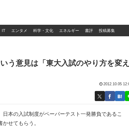
IT
エンタメ
科学・文化
エネルギー
書評
投稿募集
という意見は「東大入試のやり方を変
2012.10.05 12:
、日本の入試制度がペーパーテスト一発勝負であるこ
書かせてもらう。