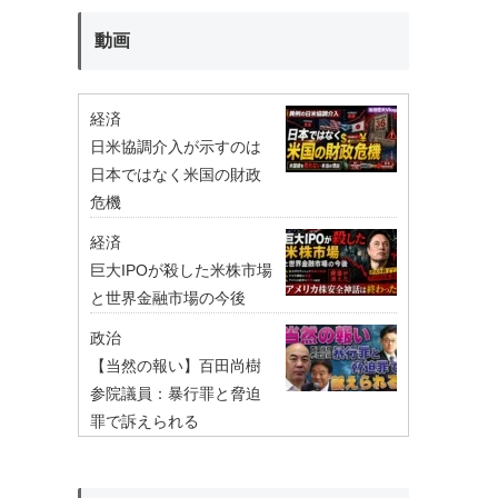
動画
経済
日米協調介入が示すのは
日本ではなく米国の財政
危機
経済
巨大IPOが殺した米株市場
と世界金融市場の今後
政治
【当然の報い】百田尚樹
参院議員：暴行罪と脅迫
罪で訴えられる