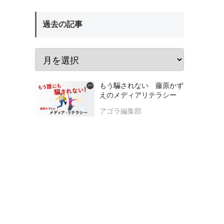
過去の記事
もう騙されない 藤原かず
えのメディアリテラシー
アゴラ編集部