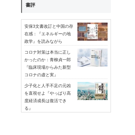
書評
安保3文書改訂と中国の存
在感：『エネルギーの地
政学』を読みながら
コロナ対策は本当に正し
かったのか：青柳貞一郎
『臨床現場からみた新型
コロナの虚と実』
少子化と人手不足の元凶
を直視せよ『やっぱり高
度経済成長は復活でき
る』