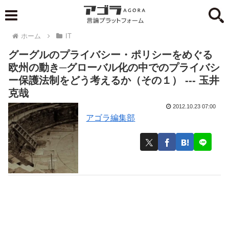
ホーム
IT
グーグルのプライバシー・ポリシーをめぐる
欧州の動き─グローバル化の中でのプライバシ
ー保護法制をどう考えるか（その１） --- 玉井
克哉
2012.10.23 07:00
アゴラ編集部