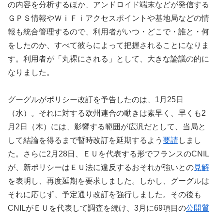
の内容を分析するほか、アンドロイド端末などが発信する
ＧＰＳ情報やＷｉＦｉアクセスポイントや基地局などの情
報も統合管理するので、利用者がいつ・どこで・誰と・何
をしたのか、すべて彼らによって把握されることになりま
す。利用者が「丸裸にされる」として、大きな論議の的に
なりました。
グーグルがポリシー改訂を予告したのは、1月25日
（水）。それに対する欧州連合の動きは素早く、早くも2
月2日（木）には、影響する範囲が広汎だとして、当局と
して結論を得るまで暫時改訂を延期するよう
要請
しまし
た。さらに2月28日、ＥＵを代表する形でフランスのCNIL
が、新ポリシーはＥＵ法に違反するおそれが強いとの
見解
を表明し、再度延期を要求しました。しかし、グーグルは
それに応じず、予定通り改訂を強行しました。その後も
CNILがＥＵを代表して調査を続け、3月に69項目の
公開質