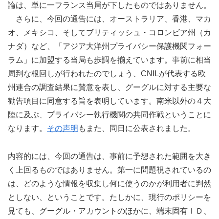
論は、単に一フランス当局が下したものではありません。
さらに、今回の通告には、オーストラリア、香港、マカ
オ、メキシコ、そしてブリティッシュ・コロンビア州（カ
ナダ）など、「アジア大洋州プライバシー保護機関フォー
ラム」に加盟する当局も歩調を揃えています。事前に相当
周到な根回しが行われたのでしょう、CNILが代表する欧
州連合の調査結果に賛意を表し、グーグルに対する主要な
勧告項目に同意する旨を表明しています。南米以外の４大
陸に及ぶ、プライバシー執行機関の共同作戦ということに
なります。
その声明
もまた、同日に公表されました。
内容的には、今回の通告は、事前に予想された範囲を大き
く上回るものではありません。第一に問題視されているの
は、どのような情報を収集し何に使うのかが利用者に判然
としない、ということです。たしかに、現行のポリシーを
見ても、グーグル・アカウントのほかに、端末固有ＩＤ、