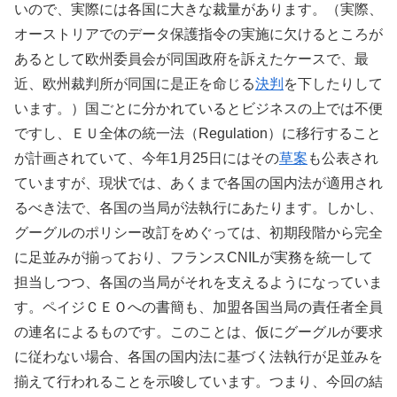
いので、実際には各国に大きな裁量があります。（実際、
オーストリアでのデータ保護指令の実施に欠けるところが
あるとして欧州委員会が同国政府を訴えたケースで、最
近、欧州裁判所が同国に是正を命じる
決判
を下したりして
います。）国ごとに分かれているとビジネスの上では不便
ですし、ＥＵ全体の統一法（Regulation）に移行すること
が計画されていて、今年1月25日にはその
草案
も公表され
ていますが、現状では、あくまで各国の国内法が適用され
るべき法で、各国の当局が法執行にあたります。しかし、
グーグルのポリシー改訂をめぐっては、初期段階から完全
に足並みが揃っており、フランスCNILが実務を統一して
担当しつつ、各国の当局がそれを支えるようになっていま
す。ペイジＣＥＯへの書簡も、加盟各国当局の責任者全員
の連名によるものです。このことは、仮にグーグルが要求
に従わない場合、各国の国内法に基づく法執行が足並みを
揃えて行われることを示唆しています。つまり、今回の結