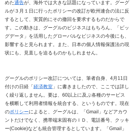
めた
通告
が、海外では大きな話題になっています。グーグ
ルが３月１日に行ったポリシーの改訂が欧州連合の法に反
するとして、実質的にその撤回を要求するものだからで
す。この動きは、グーグルのビジネスはもちろん、「ビッ
グデータ」を活用したグローバルなビジネスの今後にも、
影響すると見られます。また、日本の個人情報保護法の現
状にも、見直しを迫るものかもしれません。
グーグルのポリシー改訂については、筆者自身、4月11日
付けの日経「
経済教室
」に書きましたので、ここでは詳し
く繰り返しません。要は、60以上に及ぶ各種のサービス
を横断して利用者情報を統合する、というものです。現在
の
ポリシー
によると、グーグルは、「Gmail」などアカウ
ントだけでなく、携帯端末固有のＩＤ、電話番号、クッキ
ー(Cookie)なども統合管理するとしています。「Gmail」