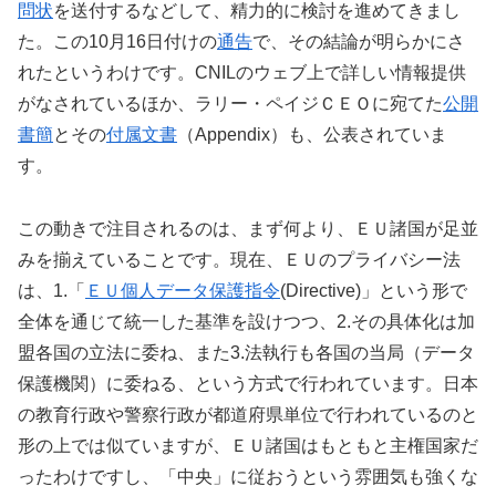
問状
を送付するなどして、精力的に検討を進めてきまし
た。この10月16日付けの
通告
で、その結論が明らかにさ
れたというわけです。CNILのウェブ上で詳しい情報提供
がなされているほか、ラリー・ペイジＣＥＯに宛てた
公開
書簡
とその
付属文書
（Appendix）も、公表されていま
す。
この動きで注目されるのは、まず何より、ＥＵ諸国が足並
みを揃えていることです。現在、ＥＵのプライバシー法
は、1.「
ＥＵ個人データ保護指令
(Directive)」という形で
全体を通じて統一した基準を設けつつ、2.その具体化は加
盟各国の立法に委ね、また3.法執行も各国の当局（データ
保護機関）に委ねる、という方式で行われています。日本
の教育行政や警察行政が都道府県単位で行われているのと
形の上では似ていますが、ＥＵ諸国はもともと主権国家だ
ったわけですし、「中央」に従おうという雰囲気も強くな