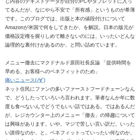
じ内容のテキストデータが自分のPCやタブレットに入っ
てるんだが、なにやら不安で「所有感」というものが希薄
です。このブログでは、出版と本の値段付けについて
Amazonが米国で何をしてきたか、を解説。日本の版元が
価格設定権を握りしめて離さないのには、いったいどんな
論理的な裏付けがあるのか、と問い詰めています。
メニュー撤去にマクドナルド原田社長反論 「提供時間を
早める、お客様へのベネフィットのため」
痛いニュース(ﾉ∀`)
ネット住民にファンの多いファーストフードチェーンなん
で、どうしたっていろいろ言われます。筆者なんか年に数
度も食べないんでどうでもいい話ではある。ではあるんだ
が、レジカウンター上のメニュー「撤去」の帰趨について
は興味があります。いや、マジで苦しい言い訳だ。いった
い誰得なのか、と。ベネフィットっていったい何なのか、