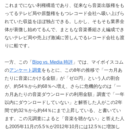
これまでにない利権構造であり、従来なら音楽出版権をも
ってるテレビ局や原盤権をもつレコード会社へ吸い上げら
れていた収益をほぼ独占できる。しかし、そもそも業界全
体が衰微し始めてるんで、まともな音楽番組さえ編成でき
ないテレビ局や売上げ激減に苦しんでるレコード会社も渡
りに船です。
一方、この「
Blog vs. Media 時評
」では、マイボイスコム
の
アンケート調査
をもとに、この8年の推移で「一カ月あ
たりに音楽にかける金額」が「ゼロ円」という人の割合
が、約54％から約68％へ増え、さらに危機的なのは「一
カ月あたりの音楽ダウンロードの利用金額」調査で「一年
以内にダウンロードしていない」と解答した人がこの2年
間で約32％から約44％にまで上昇している、と書いてい
ます。この元調査によると「音楽を聴かない」と答えた人
も2005年11月の5.5％が2012年10月には12.5％に増加し