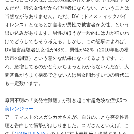
んだが、特の女性だから犯罪者にならない、ということは
当然ながらありません。ただ、DV（ドメスティックバイ
オレンス）となると加害者が男性で被害者が女性、という
思い込みがあります。男性のほうが一般的には力が強いわ
けでどうしてもそう考える。しかし、この記事によれば、
DV被害経験者は女性が43％、男性が42％（2010年度の横
浜市の調査）という意外な結果になってるようです。こ
れ、急増してるのかどうかちょっとわからないんだが、人
間関係がうまく構築できない人は男女問わずいつの時代に
も一定数います。
原因不明の「突発性難聴」が引き起こす超危険な症状5つ
美レンジャー
アーティストのスガシカオさんが、自分のことを突発性難
聴と告白して衝撃がはしりました。スガさんといえば、こ
の「
NAVERまとめ
」のように村上春樹氏も絶賛するよう