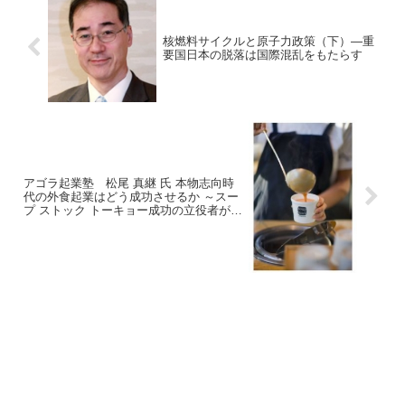
核燃料サイクルと原子力政策（下）—重
要国日本の脱落は国際混乱をもたらす
アゴラ起業塾 松尾 真継 氏 本物志向時
代の外食起業はどう成功させるか ～スー
プ ストック トーキョー成功の立役者が語
る「発想方法と落とし穴」～