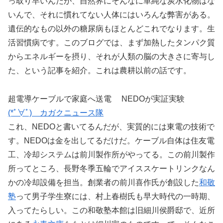
っ取り早いんだが、自然界にそんなに単純な炭水化物はな
いんで、それに慣れてない人体にはいろんな弊害がある。
遺伝的なもの以外の糖尿病もほとんどこれでなります。生
活習慣病です。このブログでは、まず加熱したタンパク質
からエネルギーを摂り、それが人類の脳の大きさに寄与し
た、という記事を紹介。これは農耕以前の話です。
超電導ケーブルで家庭へ送電 NEDOが実証実験
(*ﾟ∀ﾟ)ゞカガクニュース隊
これ、NEDOと書いてるんだが、実質的には東電の技術で
す。NEDOは金を出してるだけだ。ケーブル自体は住友電
工、冷却システムは前川製作所がやってる。この前川製作
所ってところ、長野冬季五輪でアイススケートリンクなん
かの冷却設備を担当。創業者の前川喜作氏が創設した
和敬
塾
って男子学生寮には、村上春樹氏も早大時代の一時期、
入ってたらしい。この和敬塾本館は旧細川侯爵邸で、近所