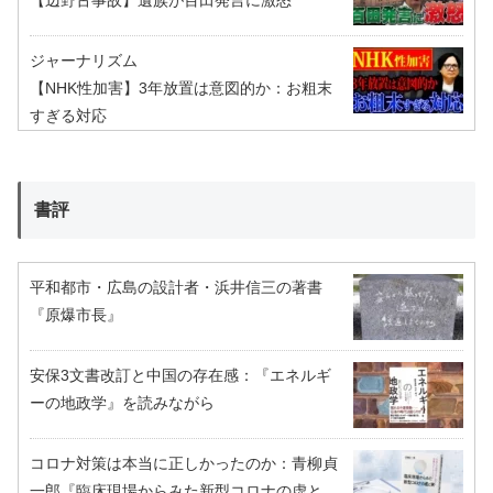
【辺野古事故】遺族が百田発言に激怒
ジャーナリズム
【NHK性加害】3年放置は意図的か：お粗末
すぎる対応
書評
平和都市・広島の設計者・浜井信三の著書
『原爆市長』
安保3文書改訂と中国の存在感：『エネルギ
ーの地政学』を読みながら
コロナ対策は本当に正しかったのか：青柳貞
一郎『臨床現場からみた新型コロナの虚と