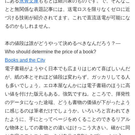
にある
永青文庫
ももとは細川家のものです。で、そんなこ
とと無関係な表題記事には、送電ロスを限りなくゼロに近
づける技術が紹介されてます。これで直流送電が可能にな
るのかもしれません。
本の値段は誰がどうやって決めるべきなんだろう？—
Who should determine the price of a book?
Books and the City
電子書籍がようやく日本でも広まりはじめて喜ばしいんだ
が、紙の本とそれほど値段は変わらず、ガッカリしてる人
も多いでしょう。エロ本屋なんかには電子書籍のほうに高
い値を付けた版元もある。強気ですね。ところで、揮発性
のデータになった途端、どうも書物の価値が下がったよう
に感じるのは筆者だけでしょうか。いろいろと言われてき
たように、手にとってページをめくることのできるリアル
な物体としての書物との違いはけっこう大きい。確かに同