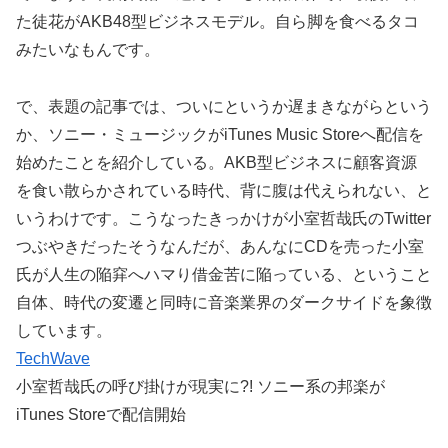
た徒花がAKB48型ビジネスモデル。自ら脚を食べるタコ
みたいなもんです。
で、表題の記事では、ついにというか遅まきながらという
か、ソニー・ミュージックがiTunes Music Storeへ配信を
始めたことを紹介している。AKB型ビジネスに顧客資源
を食い散らかされている時代、背に腹は代えられない、と
いうわけです。こうなったきっかけが小室哲哉氏のTwitter
つぶやきだったそうなんだが、あんなにCDを売った小室
氏が人生の陥穽へハマり借金苦に陥っている、ということ
自体、時代の変遷と同時に音楽業界のダークサイドを象徴
しています。
TechWave
小室哲哉氏の呼び掛けが現実に?! ソニー系の邦楽が
iTunes Storeで配信開始