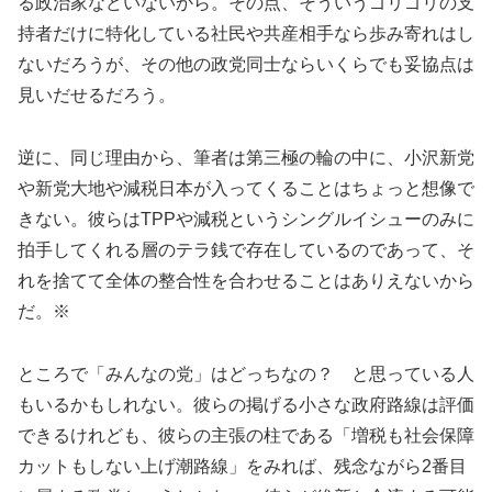
る政治家などいないから。その点、そういうゴリゴリの支
持者だけに特化している社民や共産相手なら歩み寄れはし
ないだろうが、その他の政党同士ならいくらでも妥協点は
見いだせるだろう。
逆に、同じ理由から、筆者は第三極の輪の中に、小沢新党
や新党大地や減税日本が入ってくることはちょっと想像で
きない。彼らはTPPや減税というシングルイシューのみに
拍手してくれる層のテラ銭で存在しているのであって、そ
れを捨てて全体の整合性を合わせることはありえないから
だ。※
ところで「みんなの党」はどっちなの？ と思っている人
もいるかもしれない。彼らの掲げる小さな政府路線は評価
できるけれども、彼らの主張の柱である「増税も社会保障
カットもしない上げ潮路線」をみれば、残念ながら2番目