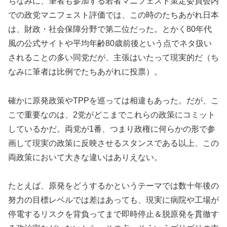
ちなみに、筆者も参加する若者マニフェスト策定委員会内
での政党マニフェスト評価では、この時のたちあがれ日本
は、財政・社会保障分野で第二位だった。とかく80年代
風の公式サイトや平均年齢80歳前後という点でネタ扱い
されることの多い同党だが、主張はいたって現実的だ（ち
なみに筆者は比例でたちあがれに投票）。
確かに原発政策やTPPを巡っては相違もあった。だが、こ
こで重要なのは、2党がどこまでこれらの政策にコミット
しているかだ。両党が1番、つまり政権に何らかの形で参
画して現実の政策に反映させるスタンスである以上、この
両政策において大きな違いはありえない。
たとえば、原発をどうするかというテーマでは数十年後の
努力の目標レベルでは差はあっても、現実に病院や工場が
停電するリスクを背負ってまで即時停止＆脱原発を貫徹す