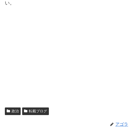
い。
政治
転載ブログ
アゴラ