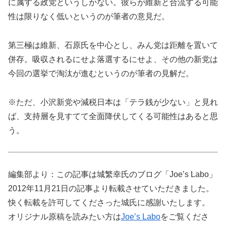
に属する政党というしかない。彼らが維新と合流する可能
性は限りなく低いというのが筆者の意見だ。
第三極は維新、石原氏を中心とし、みん党は距離を置いて
併存。吸収されるにせよ落選するにせよ、その他の新党は
今回の選挙で淘汰が進むというのが筆者の見解だ。
※ただ、小沢新党や減税日本は「テラ銭が少ない」と見れ
ば、支持層を見すてて全面降伏してくる可能性はあると思
う。
編集部より：この記事は城繁幸氏のブログ「Joe’s Labo」
2012年11月21日の記事より転載させていただきました。
快く転載を許可してくださった城氏に感謝いたします。
オリジナル原稿を読みたい方は
Joe’s Labo
をご覧くださ