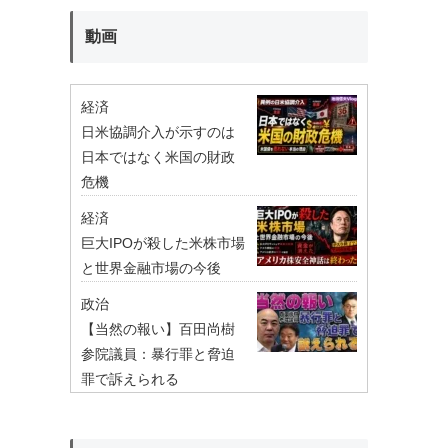
動画
経済
日米協調介入が示すのは
日本ではなく米国の財政
危機
経済
巨大IPOが殺した米株市場
と世界金融市場の今後
政治
【当然の報い】百田尚樹
参院議員：暴行罪と脅迫
罪で訴えられる