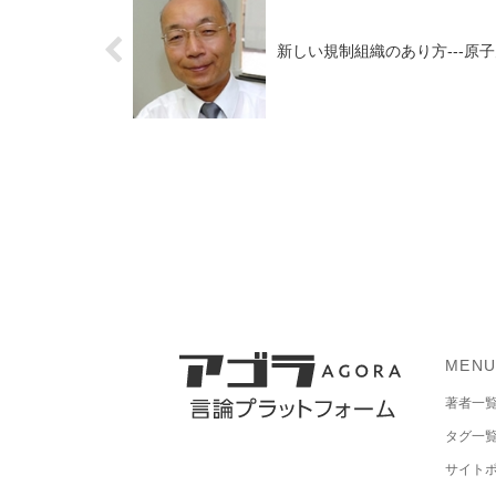
新しい規制組織のあり方---
MEN
著者一
タグ一
サイト