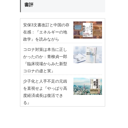
書評
安保3文書改訂と中国の存
在感：『エネルギーの地
政学』を読みながら
コロナ対策は本当に正し
かったのか：青柳貞一郎
『臨床現場からみた新型
コロナの虚と実』
少子化と人手不足の元凶
を直視せよ『やっぱり高
度経済成長は復活でき
る』