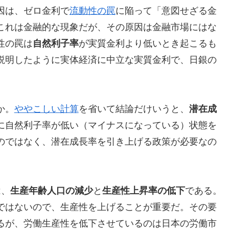
因は、ゼロ金利で
流動性の罠
に陥って「意図せざる金
これは金融的な現象だが、その原因は金融市場にはな
性の罠は
自然利子率
が実質金利より低いとき起こるも
説明したように実体経済に中立な実質金利で、日銀の
。
か。
ややこしい計算
を省いて結論だけいうと、
潜在成
に自然利子率が低い（マイナスになっている）状態を
のではなく、潜在成長率を引き上げる政策が必要なの
は、
生産年齢人口の減少
と
生産性上昇率の低下
である。
ではないので、生産性を上げることが重要だ。その要
るが、労働生産性を低下させているのは日本の労働市