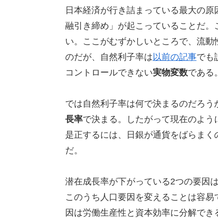
日本経済が行き詰まっている最大の原
融引き締め」が起こっていることだ。
い。ここがむずかしいところで、流動
のだが、自然利子率は
以前の記事
でも
コントロールできない
実物変数
である
では自然利子率は何で決まるのだろう
長率
で決まる。したがって現在のよう
是正するには、日銀が通貨をばらまく
だ。
潜在成長率が下がっている2つの要因
このうち人口要因を変えることは容易
因は労働生産性と資本効率に分解でき