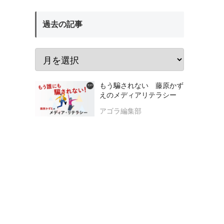
過去の記事
もう騙されない 藤原かず
えのメディアリテラシー
アゴラ編集部