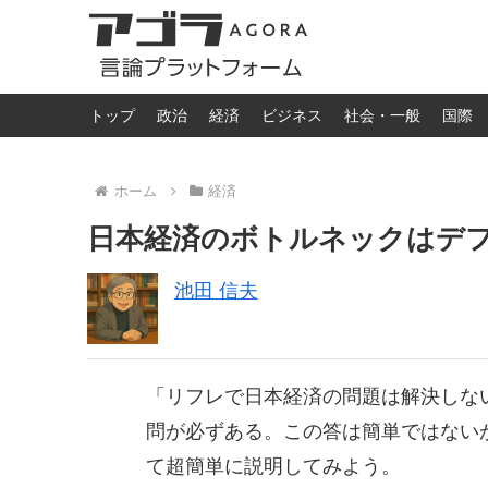
トップ
政治
経済
ビジネス
社会・一般
国際
ホーム
経済
日本経済のボトルネックはデ
池田 信夫
「リフレで日本経済の問題は解決しな
問が必ずある。この答は簡単ではない
て超簡単に説明してみよう。