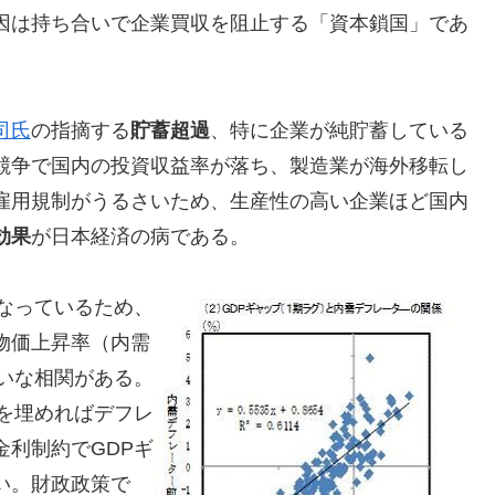
因は持ち合いで企業買収を阻止する「資本鎖国」であ
司氏
の指摘する
貯蓄超過
、特に企業が純貯蓄している
競争で国内の投資収益率が落ち、製造業が海外移転し
雇用規制がうるさいため、生産性の高い企業ほど国内
効果
が日本経済の病である。
なっているため、
物価上昇率（内需
いな相関がある。
を埋めればデフレ
利制約でGDPギ
い。財政政策で