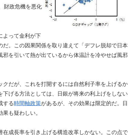
、財政危機を悪化
によって金利が下
のだ。この因果関係を取り違えて「デフレ脱却で日本
風邪を引いて熱が出ているから体温計を冷やせば風邪
。
ックだが、これを打開するには自然利子率を上げるか
を下げる方法としては、日銀が将来の利上げをしない
成する
時間軸政策
があるが、その効果は限定的だ。日
効果も疑わしい。
潜在成長率を引き上げる構造改革しかない。この点で