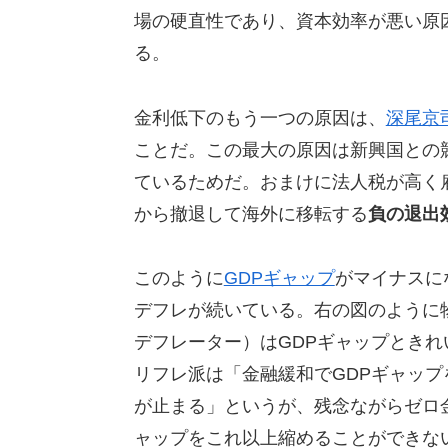
場の硬直性であり、資本効率が悪い原
る。
金利低下のもう一つの原因は、
深尾京
ことだ。この最大の原因は新興国との
ているためだ。おまけに法人税が高く
から撤退して海外に移転する
負の退出
このように
GDPギャップ
がマイナスに
デフレが続いている。右の図のように
デフレーター）はGDPギャップときれ
リフレ派は「金融緩和でGDPギャップ
が止まる」というが、残念ながらゼロ金
ャップをこれ以上縮めることができな