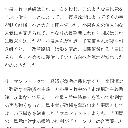
小泉―竹中路線はこれに一石を投じ、このような自民党を
「ぶっ潰す」ことによって、「市場原理によって多くの事
が動く経済」へと大きく舵を切った。小泉さんの個人的な
人気にも支えられて、かなりの長期間にわたり国民はこれ
に喝采を送ったが、小泉さんが引退して安倍さんが後を引
き継ぐと、「改革路線」は影を潜め、旧態依然たる「自民
党らしさ」が徐々に復活していく方向へと流れが変わった
かのようだった。
リーマンショックで、経済が急激に悪化すると、米国流の
「強欲な金融資本主義」と小泉－竹中の「市場原理主義路
線」が重なって見え、「小泉－竹中路線」を遡って批判す
る声も強くなった、民主党が政権を奪取出来た要因として
は、バラ撒きを約束した「マニフェスト」よりも、「国民
の自民党に対する根強い批判が『チェンジ』の合言葉へと