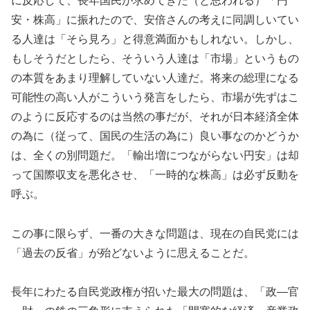
に反応して、長年国民が求めてきた（と思われる）「円
安・株高」に振れたので、安倍さんの考えに同調しいてい
る人達は「そら見ろ」と得意満面かもしれない。しかし、
もしそうだとしたら、そういう人達は「市場」というもの
の本質をあまり理解していない人達だ。将来の総理になる
可能性の高い人がこういう発言をしたら、市場が先ずはこ
のように反応するのは当然の事だが、それが日本経済全体
の為に（従って、国民の生活の為に）良い事なのかどうか
は、全くの別問題だ。「輸出増につながらない円安」は却
って国際収支を悪化させ、「一時的な株高」は必ず反動を
呼ぶ。
この事に限らず、一番の大きな問題は、現在の自民党には
「過去の反省」が殆どないように思えることだ。
長年にわたる自民党政権が招いた最大の問題は、「政―官