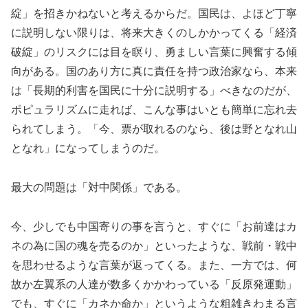
綻」を招きかねないと考えるからだ。国民は、よほど丁寧
に説明しない限りは、将来大きくのしかかってくる「経済
破綻」のリスクには目を瞑り、勇ましい言葉に興奮する傾
向がある。国のあり方に真に責任を持つ政治家なら、本来
は「長期的利害を国民に十分に説明する」べきなのだが、
ポピュラリズムに走れば、こんな事はいとも簡単に忘れ去
られてしまう。「今、票が取れるのなら、後は野となれ山
となれ」になってしまうのだ。
最大の問題は「対中関係」である。
今、少しでも中国寄りの事を言うと、すぐに「お前達はカ
ネの為に国の魂を売るのか」といったような、戦前・戦中
を思わせるような言葉が返ってくる。また、一方では、何
故か左翼系の人達が数多くかかわっている「反原発運動」
でも、すぐに「カネか命か」というような粗雑きわまる言