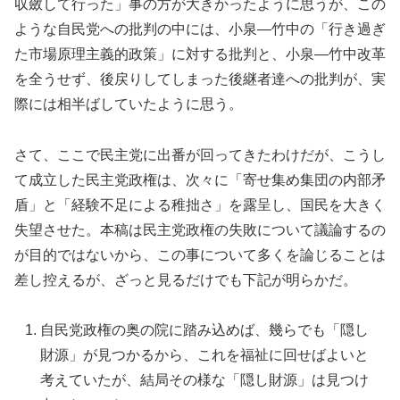
収斂して行った」事の方が大きかったように思うが、この
ような自民党への批判の中には、小泉―竹中の「行き過ぎ
た市場原理主義的政策」に対する批判と、小泉―竹中改革
を全うせず、後戻りしてしまった後継者達への批判が、実
際には相半ばしていたように思う。
さて、ここで民主党に出番が回ってきたわけだが、こうし
て成立した民主党政権は、次々に「寄せ集め集団の内部矛
盾」と「経験不足による稚拙さ」を露呈し、国民を大きく
失望させた。本稿は民主党政権の失敗について議論するの
が目的ではないから、この事について多くを論じることは
差し控えるが、ざっと見るだけでも下記が明らかだ。
自民党政権の奥の院に踏み込めば、幾らでも「隠し
財源」が見つかるから、これを福祉に回せばよいと
考えていたが、結局その様な「隠し財源」は見つけ