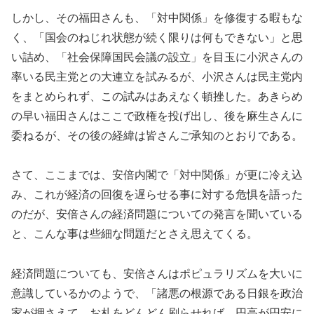
しかし、その福田さんも、「対中関係」を修復する暇もな
く、「国会のねじれ状態が続く限りは何もできない」と思
い詰め、「社会保障国民会議の設立」を目玉に小沢さんの
率いる民主党との大連立を試みるが、小沢さんは民主党内
をまとめられず、この試みはあえなく頓挫した。あきらめ
の早い福田さんはここで政権を投げ出し、後を麻生さんに
委ねるが、その後の経緯は皆さんご承知のとおりである。
さて、ここまでは、安倍内閣で「対中関係」が更に冷え込
み、これが経済の回復を遅らせる事に対する危惧を語った
のだが、安倍さんの経済問題についての発言を聞いている
と、こんな事は些細な問題だとさえ思えてくる。
経済問題についても、安倍さんはポピュラリズムを大いに
意識しているかのようで、「諸悪の根源である日銀を政治
家が押さえて、お札をどんどん刷らせれば、円高が円安に