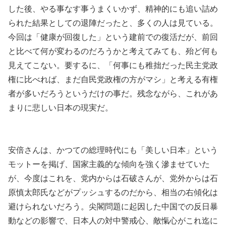
した後、やる事なす事うまくいかず、精神的にも追い詰め
られた結果としての退陣だったと、多くの人は見ている。
今回は「健康が回復した」という建前での復活だが、前回
と比べて何が変わるのだろうかと考えてみても、殆ど何も
見えてこない。要するに、「何事にも稚拙だった民主党政
権に比べれば、まだ自民党政権の方がマシ」と考える有権
者が多いだろうというだけの事だ。残念ながら、これがあ
まりに悲しい日本の現実だ。
安倍さんは、かつての総理時代にも「美しい日本」という
モットーを掲げ、国家主義的な傾向を強く滲ませていた
が、今度はこれを、党内からは石破さんが、党外からは石
原慎太郎氏などがプッシュするのだから、相当の右傾化は
避けられないだろう。尖閣問題に起因した中国での反日暴
動などの影響で、日本人の対中警戒心、敵愾心がこれ迄に