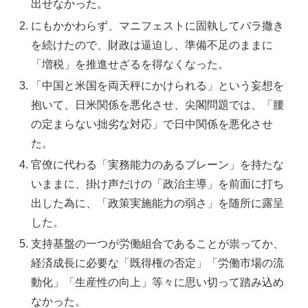
出せなかった。
にもかかわらず、マニフェストに固執してバラ撒き
を続けたので、財政は逼迫し、準備不足のままに
「増税」を推進せざるを得なくなった。
「中国と米国を両天秤にかけられる」という妄想を
抱いて、日米関係を悪化させ、尖閣問題では、「腰
の定まらない拙劣な対応」で日中関係を悪化させ
た。
官僚に代わる「実務能力のあるブレーン」を持たな
いままに、掛け声だけの「政治主導」を前面に打ち
出した為に、「政策実施能力の弱さ」を随所に露呈
した。
支持基盤の一つが労働組合であることが祟ってか、
経済成長に必要な「既得権の否定」「労働市場の流
動化」「生産性の向上」等々に思い切って踏み込め
なかった。