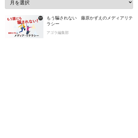
もう騙されない 藤原かずえのメディアリテ
ラシー
アゴラ編集部