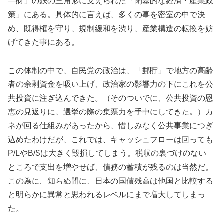
―財」の鉄の三角形に支えられた「閉塞的な経済・産業政
策」にある。具体的に言えば、多くの事を密室の中で決
め、既得権を守り、規制緩和を渋り、産業構造の転換を妨
げてきた事にある。
この体制の中で、自民党の政治は、「郵貯」で地方の高齢
者の余剰資金を吸い上げ、政治家の影響力の下にこれを公
共投資に注ぎ込んできた。（そのついでに、公共投資の恩
恵の見返りに、選挙の際の集票力を手中にしてきた。）カ
ネが回る仕組みがあったから、惜しみなく公共事業につぎ
込めたわけだが、これでは、キャッシュフローは回っても
P/LやB/Sは大きく毀損してしまう。税収の裏づけのない
ところで支出を増やせば、債務の蓄積が残るのは当然だ。
この為に、知らぬ間に、日本の国債残高は他国と比較する
と明らかに異常と思われるレベルにまで増大してしまっ
た。