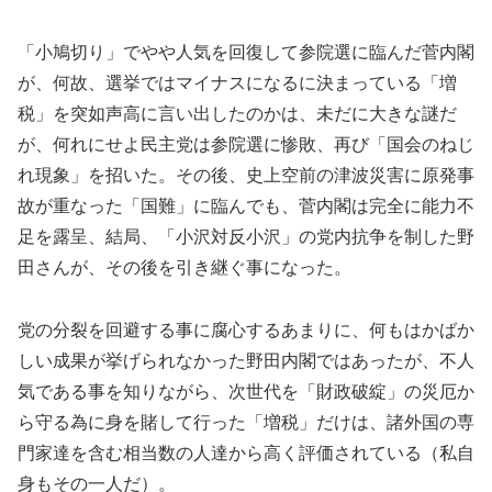
「小鳩切り」でやや人気を回復して参院選に臨んだ菅内閣
が、何故、選挙ではマイナスになるに決まっている「増
税」を突如声高に言い出したのかは、未だに大きな謎だ
が、何れにせよ民主党は参院選に惨敗、再び「国会のねじ
れ現象」を招いた。その後、史上空前の津波災害に原発事
故が重なった「国難」に臨んでも、菅内閣は完全に能力不
足を露呈、結局、「小沢対反小沢」の党内抗争を制した野
田さんが、その後を引き継ぐ事になった。
党の分裂を回避する事に腐心するあまりに、何もはかばか
しい成果が挙げられなかった野田内閣ではあったが、不人
気である事を知りながら、次世代を「財政破綻」の災厄か
ら守る為に身を賭して行った「増税」だけは、諸外国の専
門家達を含む相当数の人達から高く評価されている（私自
身もその一人だ）。