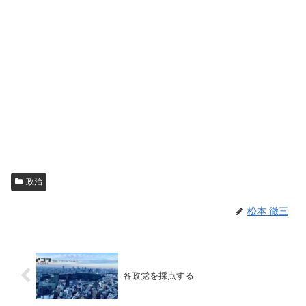
政治
松本 徹三
各政党を採点する