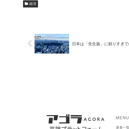
経済
日本は「先生族」に頼りすぎで
MEN
著者一