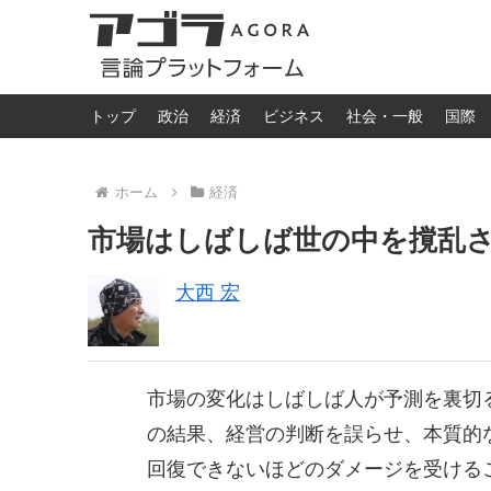
トップ
政治
経済
ビジネス
社会・一般
国際
ホーム
経済
市場はしばしば世の中を撹乱
大西 宏
市場の変化はしばしば人が予測を裏切
の結果、経営の判断を誤らせ、本質的
回復できないほどのダメージを受ける