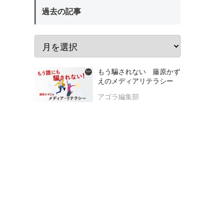
過去の記事
もう騙されない 藤原かず
えのメディアリテラシー
アゴラ編集部