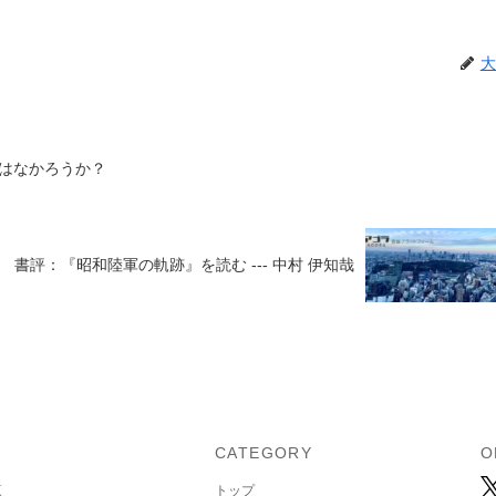
大
はなかろうか？
書評：『昭和陸軍の軌跡』を読む --- 中村 伊知哉
U
CATEGORY
O
覧
トップ