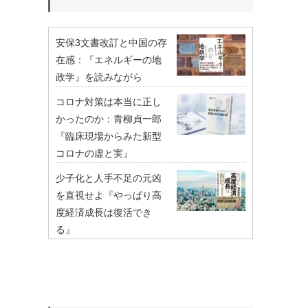
安保3文書改訂と中国の存
在感：『エネルギーの地
政学』を読みながら
コロナ対策は本当に正し
かったのか：青柳貞一郎
『臨床現場からみた新型
コロナの虚と実』
少子化と人手不足の元凶
を直視せよ『やっぱり高
度経済成長は復活でき
る』