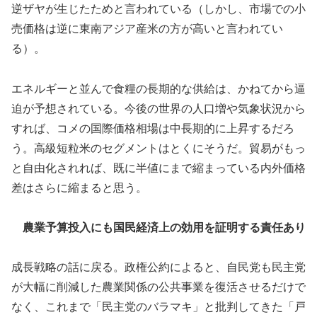
逆ザヤが生じたためと言われている（しかし、市場での小
売価格は逆に東南アジア産米の方が高いと言われてい
る）。
エネルギーと並んで食糧の長期的な供給は、かねてから逼
迫が予想されている。今後の世界の人口増や気象状況から
すれば、コメの国際価格相場は中長期的に上昇するだろ
う。高級短粒米のセグメントはとくにそうだ。貿易がもっ
と自由化されれば、既に半値にまで縮まっている内外価格
差はさらに縮まると思う。
農業予算投入にも国民経済上の効用を証明する責任あり
成長戦略の話に戻る。政権公約によると、自民党も民主党
が大幅に削減した農業関係の公共事業を復活させるだけで
なく、これまで「民主党のバラマキ」と批判してきた「戸