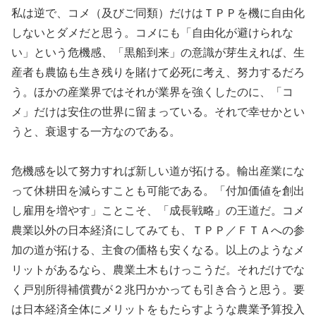
私は逆で、コメ（及びご同類）だけはＴＰＰを機に自由化
しないとダメだと思う。コメにも「自由化が避けられな
い」という危機感、「黒船到来」の意識が芽生えれば、生
産者も農協も生き残りを賭けて必死に考え、努力するだろ
う。ほかの産業界ではそれが業界を強くしたのに、「コ
メ」だけは安住の世界に留まっている。それで幸せかとい
うと、衰退する一方なのである。
危機感を以て努力すれば新しい道が拓ける。輸出産業にな
って休耕田を減らすことも可能である。「付加価値を創出
し雇用を増やす」ことこそ、「成長戦略」の王道だ。コメ
農業以外の日本経済にしてみても、ＴＰＰ／ＦＴＡへの参
加の道が拓ける、主食の価格も安くなる。以上のようなメ
リットがあるなら、農業土木もけっこうだ。それだけでな
く戸別所得補償費が２兆円かかっても引き合うと思う。要
は日本経済全体にメリットをもたらすような農業予算投入