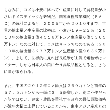
ちなみに、コメは小麦に比べて生産量に対して貿易量が小
さいドメスティックな穀物だ。国連食糧農業機関（ＦＡ
Ｏ）の統計によると、２００５年から２０１０年まで、世
界の輸出量／生産量の比率は、小麦が１９～２２％（２０
１０年の輸出量１億４５１６万トン／生産量６億５３６５
万トン）なのに対して、コメは４～５％なのである（２０
１０年の輸出量３２７７万トン／生産量６億９６３２万ト
ン）。まして、世界的に見れば長粒米が主流で短粒米はマ
イナー、しかも日本人の口に合う高級品種となると、さら
に量が限られる。
また、中国の２０１２年コメ輸入は２６０万トンと前年の
５７．５万トンから一挙に３．５倍増した。別に不作だっ
た訳ではない。農家・農民を重視する政府の最低買取価格
が近年大幅に上昇していることから、東南アジア産米との