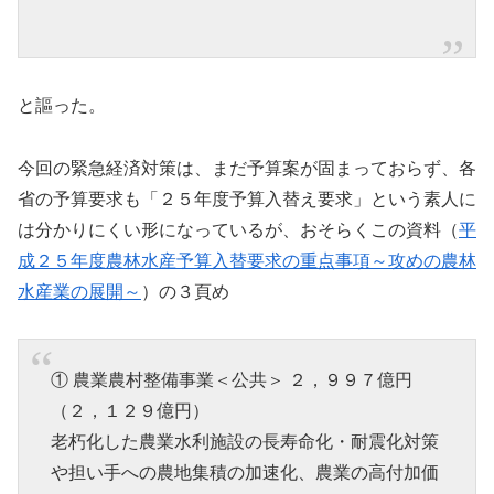
と謳った。
今回の緊急経済対策は、まだ予算案が固まっておらず、各
省の予算要求も「２５年度予算入替え要求」という素人に
は分かりにくい形になっているが、おそらくこの資料（
平
成２５年度農林水産予算入替要求の重点事項～攻めの農林
水産業の展開～
）の３頁め
① 農業農村整備事業＜公共＞ ２，９９７億円
（２，１２９億円）
老朽化した農業水利施設の長寿命化・耐震化対策
や担い手への農地集積の加速化、農業の高付加価