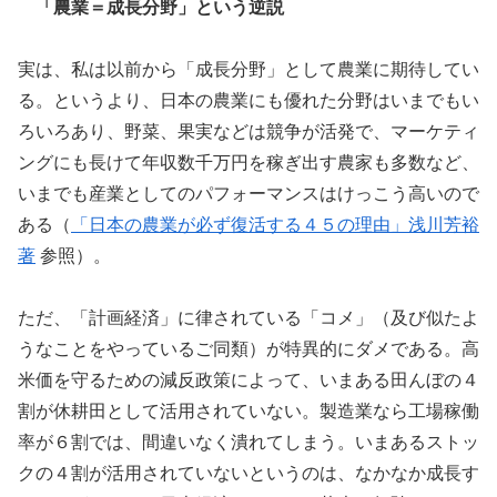
「農業＝成長分野」という逆説
実は、私は以前から「成長分野」として農業に期待してい
る。というより、日本の農業にも優れた分野はいまでもい
ろいろあり、野菜、果実などは競争が活発で、マーケティ
ングにも長けて年収数千万円を稼ぎ出す農家も多数など、
いまでも産業としてのパフォーマンスはけっこう高いので
ある（
「日本の農業が必ず復活する４５の理由」浅川芳裕
著
参照）。
ただ、「計画経済」に律されている「コメ」（及び似たよ
うなことをやっているご同類）が特異的にダメである。高
米価を守るための減反政策によって、いまある田んぼの４
割が休耕田として活用されていない。製造業なら工場稼働
率が６割では、間違いなく潰れてしまう。いまあるストッ
クの４割が活用されていないというのは、なかなか成長す