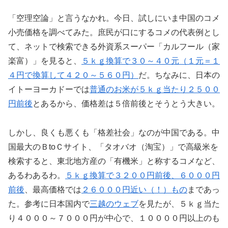
「空理空論」と言うなかれ。今日、試しにいま中国のコメ
小売価格を調べてみた。庶民が口にするコメの代表例とし
て、ネットで検索できる外資系スーパー「カルフール（家
楽富）」を見ると、
５ｋｇ換算で３０～４０元（１元＝１
４円で換算して４２０～５６０円）
だ。ちなみに、日本の
イトーヨーカドーでは
普通のお米が５ｋｇ当たり２５００
円前後
とあるから、価格差は５倍前後とそうとう大きい。
しかし、良くも悪くも「格差社会」なのが中国である。中
国最大のＢtoＣサイト、「タオバオ（淘宝）」で高級米を
検索すると、東北地方産の「有機米」と称するコメなど、
あるわあるわ。
５ｋｇ換算で３２００円前後、６０００円
前後
、最高価格では
２６０００円近い（！）もの
まであっ
た。参考に日本国内で
三越のウェブ
を見たが、５ｋｇ当た
り４０００～７０００円が中心で、１００００円以上のも