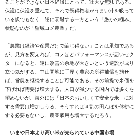
ることができない日本経済にとって、壮大な無駄である。
保護に保護を重ねて、それで既得権者がうまい汁を吸って
いる訳でもなく、逆に衰退する一方という「愚かの極み」
状態なのが「聖域コメ農業」だ。
「農業は経済や産業だけで論じ得ない」ことは承知である
が、見方を変えれば、コメほどパフォーマンスが悪いセク
ターになると、逆に改善の余地が大きいという逆説が成り
立つ気がする。中山間地に手厚く農家の所得補償を施せ
ば、営農を継続することは可能である。その前提で米価を
下げれば需要は増大する。人口が減少する国内では多くを
望めないが、海外には「日本のおいしくて安全な米」に対
する需要は増加しうる。そうすれば４割の田んぼを休耕に
する必要もないし、農業雇用も増大するだろう。
いまや日本より高い米が売られている中国市場