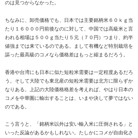
のは見つからなかった。
ちなみに、卸売価格でも、日本では主要銘柄米６０ｋｇ当
たり１６０００円前後なのに対して、中国では高級米と言
われる相場は５００ｇ当たり５元（７０円）つまり、約半
値強までは来ているのである。まして有機など特別栽培を
謳った最高級のコメなら価格差はもっと縮まるだろう。
香港や台湾にも日本に似た短粒米需要は一定程度あるだろ
う。そして大陸でも東北産の短粒米需要は北方に限らずか
なりある。上記の大陸価格格差を考えれば、やはり日本の
コメを中華圏に輸出することは、いまや決して夢ではない
のである。
こう言うと、「銘柄米以外は安い輸入米に圧倒される」と
いった反論があるかもしれない。たしかにコメが自由化さ