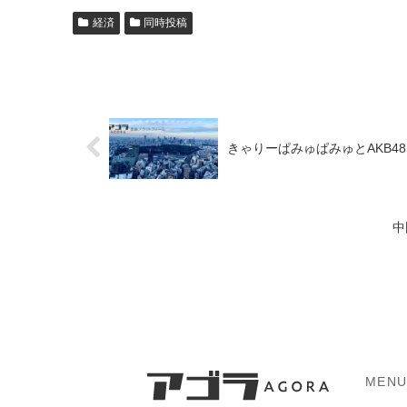
経済
同時投稿
きゃりーぱみゅぱみゅとAKB4
中
MEN