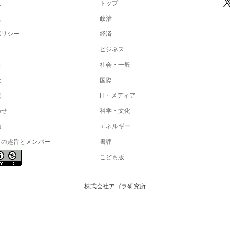
覧
トップ
覧
政治
ポリシー
経済
ビジネス
集
社会・一般
社
国際
載
IT・メディア
わせ
科学・文化
項
エネルギー
トの趣旨とメンバー
書評
こども版
株式会社アゴラ研究所