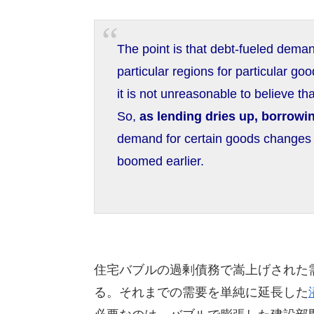
The point is that debt-fueled dema
particular regions for particular g
it is not unreasonable to believe 
So,
as lending dries up, borrow
demand for certain goods changes di
boomed earlier.
住宅バブルの過剰債務で嵩上げされた
る。それまでの需要を単純に延長した