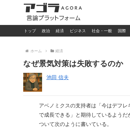
トップ
政治
経済
ビジネス
社会・一般
国際
ホーム
経済
なぜ景気対策は失敗するのか
池田 信夫
アベノミクスの支持者は「今はデフレ
で成長できる」と期待しているようだ
ついて次のように書いている。