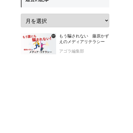
もう騙されない 藤原かず
えのメディアリテラシー
アゴラ編集部