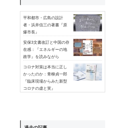
平和都市・広島の設計
者・浜井信三の著書『原
爆市長』
安保3文書改訂と中国の存
在感：『エネルギーの地
政学』を読みながら
コロナ対策は本当に正し
かったのか：青柳貞一郎
『臨床現場からみた新型
コロナの虚と実』
過去の記事