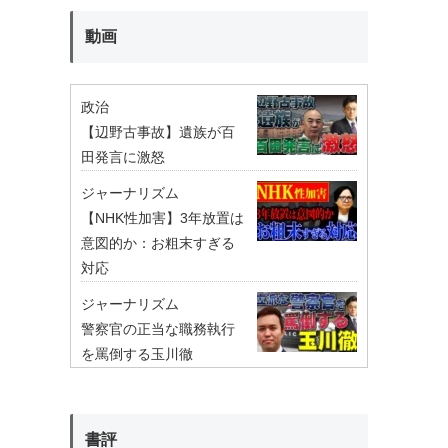
動画
政治
【辺野古事故】遺族が百
田発言に激怒
ジャーナリズム
【NHK性加害】3年放置は
意図的か：お粗末すぎる
対応
ジャーナリズム
警察官の正当な職務執行
を罵倒する玉川徹
書評