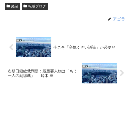
経済
転載ブログ
アゴラ
今こそ「辛気くさい議論」が必要だ
次期日銀総裁問題：最重要人物は「もう
一人の副総裁」 --- 鈴木 亘