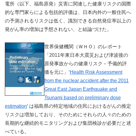
電所（以下、福島原発）災害に関連した健康リスクの国際
的な専門家らによる包括的評価は、日本内外の一般住民へ
の予測されるリスクは低く、識別できる自然発症率以上の
発がん率の増加は予想されない、と結論づけた。
世界保健機関（ＷＨＯ）のレポート
「2011年東日本大震災および津波後の
原発事故からの健康リスク－予備的評
価を元に」‘
Health Risk Assessment
from the nuclear accident after the 2011
Great East Japan Earthquake and
Tsunami based on preliminary dose
estimation
’ は福島県の特定地域の住民におけるがんの推定
リスクは増加しており、そのためにそれらの人々のための
長期的な継続的モニタリングおよび集団検診が必要だと述
べている。