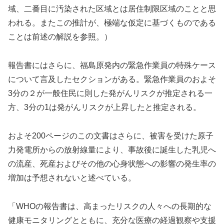
域、二番目に汚染された区域とは居住制限区域のことと思
われる。またこの推計が、極端な仮定に基づくものである
ことは前述の解説を参照。）
報告書にはさらに、福島原発内の緊急作業員の特殊ケース
について言及したセクションがある。緊急作業員のおよそ
3分の２が一般住民に則した発がんリスクが推定される一
方、3分の1は発がんリスクが上昇したと推定される。
およそ200ページのこの文書はさらに、被害を受けた原子
力発電所からの放射線量により、事故後に誕生した乳児へ
の流産、死産およびその他の心身状態への影響の発生率の
増加は予想されないと述べている。
「WHOの報告書は、高まったリスクの人々への長期的な
健康モニタリングとともに、充分な医療の経過観察や支援