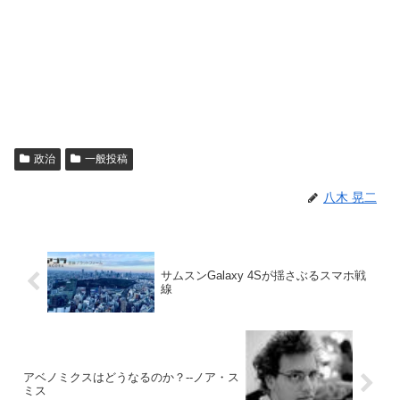
政治
一般投稿
八木 晃二
サムスンGalaxy 4Sが揺さぶるスマホ戦
線
アベノミクスはどうなるのか？--ノア・ス
ミス