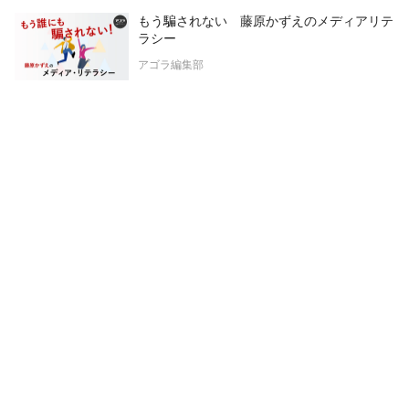
もう騙されない 藤原かずえのメディアリテ
ラシー
アゴラ編集部