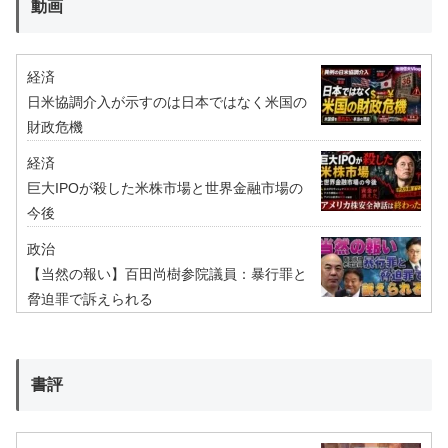
動画
経済
日米協調介入が示すのは日本ではなく米国の
財政危機
経済
巨大IPOが殺した米株市場と世界金融市場の
今後
政治
【当然の報い】百田尚樹参院議員：暴行罪と
脅迫罪で訴えられる
書評