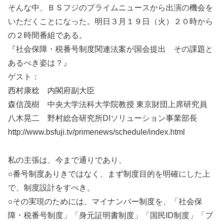
そんな中、ＢＳフジのプライムニュースから出演の機会を
いただくことになった。明日３月１９日（火）２０時から
の２時間番組である。
『社会保障・税番号制度関連法案が国会提出 その課題と
あるべき姿は？』
ゲスト：
西村康稔 内閣府副大臣
森信茂樹 中央大学法科大学院教授 東京財団上席研究員
八木晃二 野村総合研究所DIソリューション事業部長
http://www.bsfuji.tv/primenews/schedule/index.html
私の主張は、今まで通りであり、
○番号制度ありきではなく、まず制度目的を明確にした上
で、制度設計をすべき。
○その実現のためには、マイナンバー制度を、「社会保
障・税番号制度」「身元証明書制度」「国民ID制度」「プ