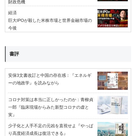
財政危機
経済
巨大IPOが殺した米株市場と世界金融市場の
今後
書評
安保3文書改訂と中国の存在感：『エネルギ
ーの地政学』を読みながら
コロナ対策は本当に正しかったのか：青柳貞
一郎『臨床現場からみた新型コロナの虚と
実』
少子化と人手不足の元凶を直視せよ『やっぱ
り高度経済成長は復活できる』