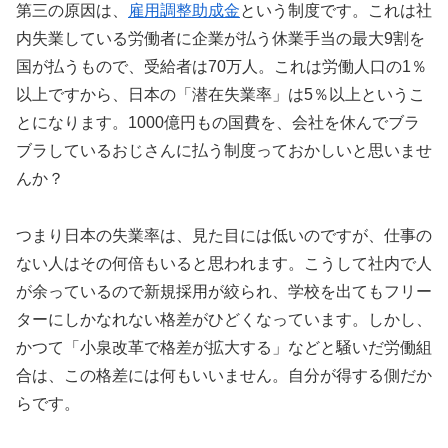
第三の原因は、
雇用調整助成金
という制度です。これは社
内失業している労働者に企業が払う休業手当の最大9割を
国が払うもので、受給者は70万人。これは労働人口の1％
以上ですから、日本の「潜在失業率」は5％以上というこ
とになります。1000億円もの国費を、会社を休んでブラ
ブラしているおじさんに払う制度っておかしいと思いませ
んか？
つまり日本の失業率は、見た目には低いのですが、仕事の
ない人はその何倍もいると思われます。こうして社内で人
が余っているので新規採用が絞られ、学校を出てもフリー
ターにしかなれない格差がひどくなっています。しかし、
かつて「小泉改革で格差が拡大する」などと騒いだ労働組
合は、この格差には何もいいません。自分が得する側だか
らです。