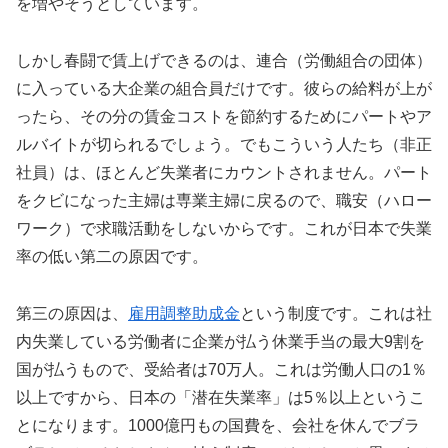
を増やそうとしています。
しかし春闘で賃上げできるのは、連合（労働組合の団体）
に入っている大企業の組合員だけです。彼らの給料が上が
ったら、その分の賃金コストを節約するためにパートやア
ルバイトが切られるでしょう。でもこういう人たち（非正
社員）は、ほとんど失業者にカウントされません。パート
をクビになった主婦は専業主婦に戻るので、職安（ハロー
ワーク）で求職活動をしないからです。これが日本で失業
率の低い第二の原因です。
第三の原因は、
雇用調整助成金
という制度です。これは社
内失業している労働者に企業が払う休業手当の最大9割を
国が払うもので、受給者は70万人。これは労働人口の1％
以上ですから、日本の「潜在失業率」は5％以上というこ
とになります。1000億円もの国費を、会社を休んでブラ