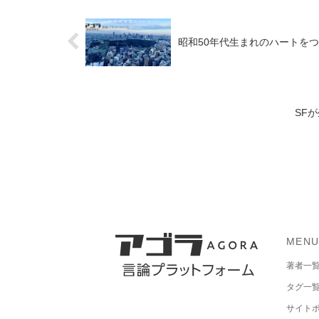
昭和50年代生まれのハートをつかむ
SF
MEN
著者一
タグ一
サイト