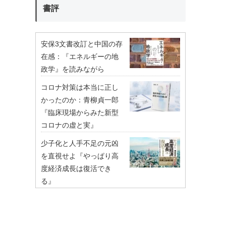
書評
安保3文書改訂と中国の存
在感：『エネルギーの地
政学』を読みながら
コロナ対策は本当に正し
かったのか：青柳貞一郎
『臨床現場からみた新型
コロナの虚と実』
少子化と人手不足の元凶
を直視せよ『やっぱり高
度経済成長は復活でき
る』