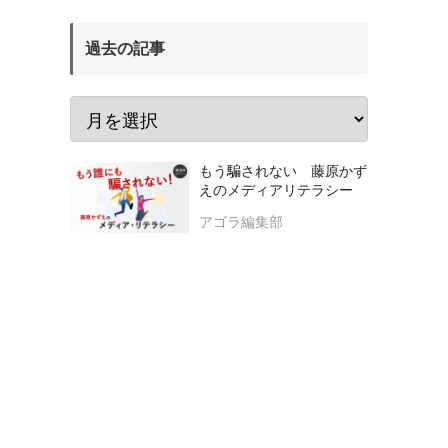
過去の記事
もう騙されない 藤原かず
えのメディアリテラシー
アゴラ編集部