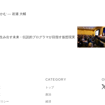
 --- 岩瀬 大輔
が生み出す未来・伝説的プログラマが目指す仮想現実
U
CATEGORY
O
覧
トップ
覧
政治
ポリシー
経済