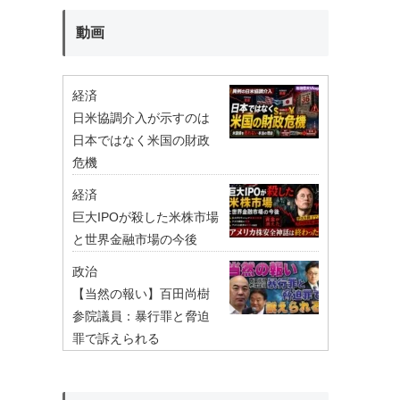
動画
経済
日米協調介入が示すのは
日本ではなく米国の財政
危機
経済
巨大IPOが殺した米株市場
と世界金融市場の今後
政治
【当然の報い】百田尚樹
参院議員：暴行罪と脅迫
罪で訴えられる