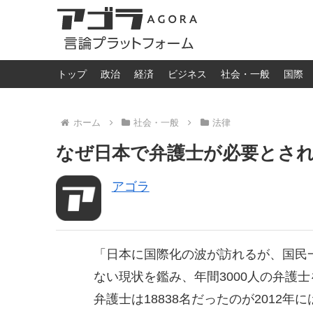
トップ
政治
経済
ビジネス
社会・一般
国際
ホーム
社会・一般
法律
なぜ日本で弁護士が必要とされてい
アゴラ
「日本に国際化の波が訪れるが、国民
ない現状を鑑み、年間3000人の弁護士
弁護士は18838名だったのが2012年