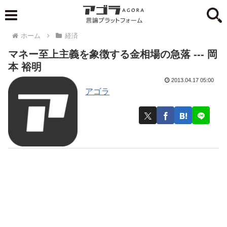
ホーム
経済
マネー至上主義を象徴する金相場の急落 --- 岡
本 裕明
2013.04.17 05:00
アゴラ