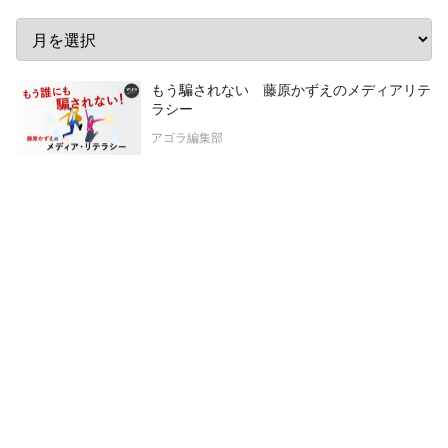
もう騙されない 藤原かずえのメディアリテ
ラシー
アゴラ編集部