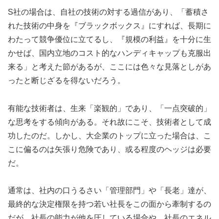
S社の場合は、自社の技術の対する過信があり、「蓄積さ
れた技術の中身を『ブラックボックス』にすれば、長期に
わたって競争優位に立てるし、『規模の利益』を十分に生
かせば、国内立地のコスト的なハンディキャップも克服出
来る」と考えた節があるが、ここには色々な見落としがあ
ったと断じざるを得ないだろう。
有能な技術者は、生来「楽観的」であり、「一点突破的」
な思考をする傾向がある。それ故にこそ、技術者として成
功したのだ。しかし、大企業のトップに立った場合は、こ
こに偏るのは矢張り危険であり、或る程度のヘッジは必要
だ。
通常は、社内の口うるさい「管理部門」や「長老」達が、
最終的な決定権限を持つ若い社長をこの面から牽制するの
だが、社長の能力が他を圧している場合や、社長のエネル