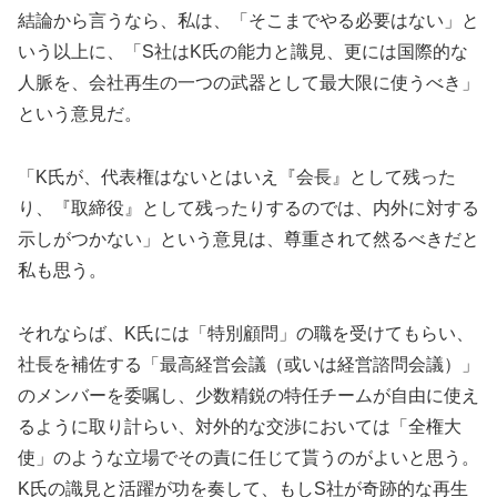
結論から言うなら、私は、「そこまでやる必要はない」と
いう以上に、「S社はK氏の能力と識見、更には国際的な
人脈を、会社再生の一つの武器として最大限に使うべき」
という意見だ。
「K氏が、代表権はないとはいえ『会長』として残った
り、『取締役』として残ったりするのでは、内外に対する
示しがつかない」という意見は、尊重されて然るべきだと
私も思う。
それならば、K氏には「特別顧問」の職を受けてもらい、
社長を補佐する「最高経営会議（或いは経営諮問会議）」
のメンバーを委嘱し、少数精鋭の特任チームが自由に使え
るように取り計らい、対外的な交渉においては「全権大
使」のような立場でその責に任じて貰うのがよいと思う。
K氏の識見と活躍が功を奏して、もしS社が奇跡的な再生