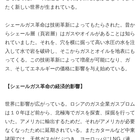
たく新しい世界が生まれている。
シェールガス革命は技術革新によってもたらされた。昔か
らシェール層（頁岩層）はガスやオイルがあることは知ら
れていました。それを、穴を横に掘って高い水圧の水を注
入して水で岩を破砕し、そこからガスとオイルを地表にも
ってくる。この技術革新によって増産が可能になり、ガ
ス、そしてエネルギーの価格に影響を与え始めている。
【シェールガス革命の経済的影響】
世界に影響が広がっている。ロシアのガス企業ガスプロム
は１０年ほど前から、北極海でガスを探査、採掘を行って
いた。アメリカに輸出するためだ。それがアメリカが必要
なくなったために延期されている。またカタールなど中東
諸国では、天然ガスがだぶつき、ヨーロッパにLNG（液