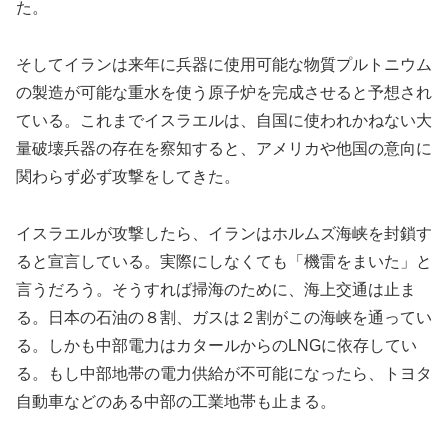
た。
そしてイランは来年に兵器に使用可能な物質プルトニウム
の製造が可能な重水を使う原子炉を完成させると予想され
ている。これまでイスラエルは、自国に使われかねない大
量破壊兵器の存在を察知すると、アメリカや他国の意向に
関わらず必ず攻撃をしてきた。
イスラエルが攻撃したら、イランはホルムズ海峡を封鎖す
ると宣言している。実際にしなくても「機雷をまいた」と
言うだろう。そうすれば掃海のために、海上交通は止ま
る。日本の石油の８割、ガスは２割がこの海峡を通ってい
る。しかも中部電力はカタールからのLNGに依存してい
る。もし中部地帯の電力供給が不可能になったら、トヨタ
自動車などのある中部の工業地帯も止まる。