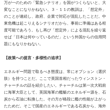
万が一のための「緊急シナリオ」を国がつくらないと、大
変なことになりかねない。３・１１の教訓は、「想定外」
のことが連続し、政府、企業で対応が混乱したことだ。中
東危機は起こりえるシナリオだから、事前に準備はある程
度可能であろう。もし再び「想定外」による混乱を繰り返
せば「日本は何やっているのだ」という外国からの信用問
題にもなりかねない。
【政策への提言・多様性の追求】
エネルギー問題で取るべき態度は、常にオプション（選択
肢）を持つことだ。ここで英国首相だったウィンストン・
チャーチルの話を紹介したい。チャーチルは第一次大戦前
に海軍大臣として、英国海軍の艦艇のエネルギー源を、石
炭から石油に転換した。その方が格段に艦の性能が上がっ
たためだ。そこで国産のエネルギーである石炭から、海外