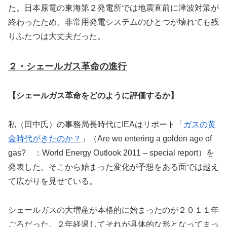
た。日本原電の東海第２発電所では地震直前に津波対策が
終わったため、非常用発電システムのひとつが壊れても残
りふたつは大丈夫だった。
２・シェールガス革命の進行
【シェールガス革命をどのように評価するか】
私（田中氏）の事務局長時代にIEAはリポート「
ガスの黄
金時代がきたのか？
」（Are we entering a golden age of
gas? ：World Energy Outlook 2011 – special report）を
発表した。そこから始まった変化が予想をある面では越え
て広がりを見せている。
シェールガスの大増産が本格的に始まったのが２０１１年
ごろだった。２年経過してそれが具体的な形となってまっ