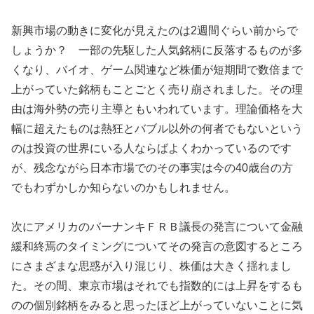
新興市場の動きに変化が見えたのは2週間ぐらい前からで
しょうか？ 一部の先駆した人気銘柄に反落するものが多
くなり、バイオ、ゲーム関連など株価が短期間で数倍まで
上がっていた銘柄もことごとく売り崩されました。その理
由は海外勢の売り主導ともいわれています。理論価格を大
幅に超えたものは熱狂とバブル以外の何者でもないという
のは投資の世界にいる人ならばよくわかっているのです
が、残念ながら日本市場でのその事実は今の40歳台の方
でもわずかしか知らないのかもしれません。
次にアメリカのバーナンキＦＲＢ議長の発言について金融
緩和終焉のタイミングについてその発言の意図するところ
にさまざまな思惑が入り混じり、株価は大きく揺れまし
た。その間、東京市場はそれでも指数的には上昇をするも
のの個別銘柄をみると思ったほど上がっていないことに気