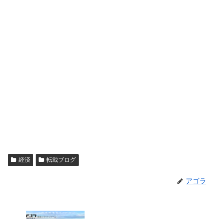
経済
転載ブログ
アゴラ