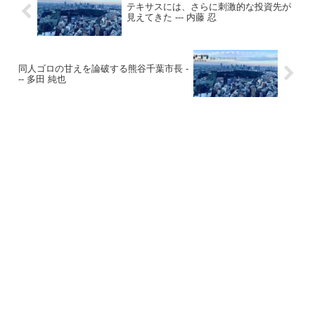
テキサスには、さらに刺激的な投資先が
見えてきた --- 内藤 忍
同人ゴロの甘えを論破する熊谷千葉市長 -
-- 多田 純也