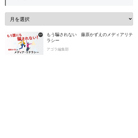
もう騙されない 藤原かずえのメディアリテ
ラシー
アゴラ編集部