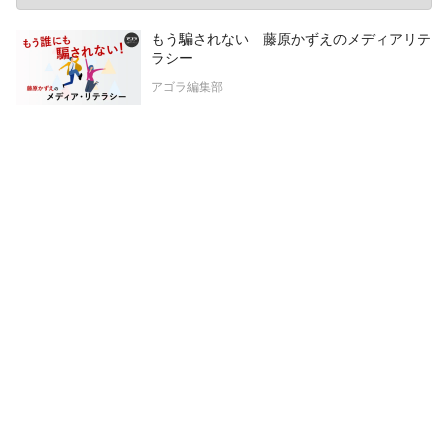
もう騙されない 藤原かずえのメディアリテ
ラシー
アゴラ編集部