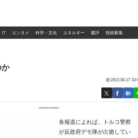
IT
エンタメ
科学・文化
エネルギー
書評
投稿募集
のか
2013.06.17 10:
各報道によれば、トルコ警察
が反政府デモ隊が占拠してい