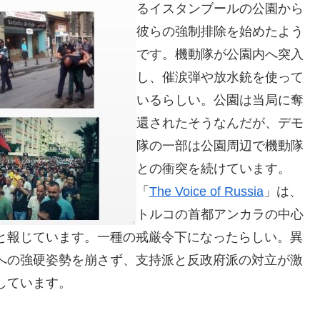
るイスタンブールの公園から
彼らの強制排除を始めたよう
です。機動隊が公園内へ突入
し、催涙弾や放水銃を使って
いるらしい。公園は当局に奪
還されたそうなんだが、デモ
隊の一部は公園周辺で機動隊
との衝突を続けています。
「
The Voice of Russia
」は、
トルコの首都アンカラの中心
と報じています。一種の戒厳令下になったらしい。異
への強硬姿勢を崩さず、支持派と反政府派の対立が激
しています。