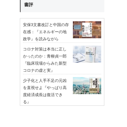
書評
安保3文書改訂と中国の存
在感：『エネルギーの地
政学』を読みながら
コロナ対策は本当に正し
かったのか：青柳貞一郎
『臨床現場からみた新型
コロナの虚と実』
少子化と人手不足の元凶
を直視せよ『やっぱり高
度経済成長は復活でき
る』