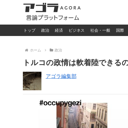
トップ
政治
経済
ビジネス
社会・一般
国際
ホーム
政治
トルコの政情は軟着陸できる
アゴラ編集部