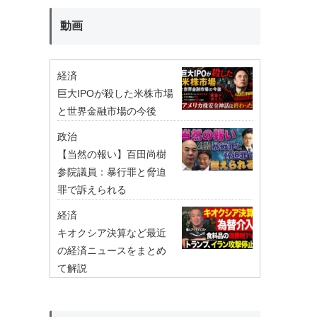
動画
経済
巨大IPOが殺した米株市場
と世界金融市場の今後
政治
【当然の報い】百田尚樹
参院議員：暴行罪と脅迫
罪で訴えられる
経済
キオクシア決算など最近
の経済ニュースをまとめ
て解説