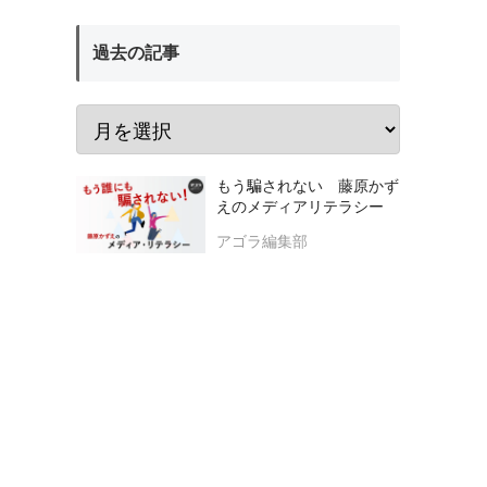
過去の記事
もう騙されない 藤原かず
えのメディアリテラシー
アゴラ編集部