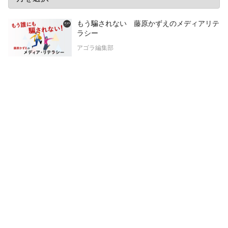
もう騙されない 藤原かずえのメディアリテ
ラシー
アゴラ編集部