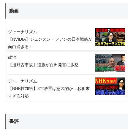
動画
ジャーナリズム
【NVIDIA】ジェンスン・フアンの日本戦略が
面白過ぎる！
政治
【辺野古事故】遺族が百田発言に激怒
ジャーナリズム
【NHK性加害】3年放置は意図的か：お粗末
すぎる対応
書評