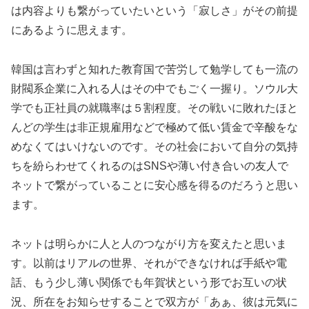
は内容よりも繋がっていたいという「寂しさ」がその前提
にあるように思えます。
韓国は言わずと知れた教育国で苦労して勉学しても一流の
財閥系企業に入れる人はその中でもごく一握り。ソウル大
学でも正社員の就職率は５割程度。その戦いに敗れたほと
んどの学生は非正規雇用などで極めて低い賃金で辛酸をな
めなくてはいけないのです。その社会において自分の気持
ちを紛らわせてくれるのはSNSや薄い付き合いの友人で
ネットで繋がっていることに安心感を得るのだろうと思い
ます。
ネットは明らかに人と人のつながり方を変えたと思いま
す。以前はリアルの世界、それができなければ手紙や電
話、もう少し薄い関係でも年賀状という形でお互いの状
況、所在をお知らせすることで双方が「あぁ、彼は元気に