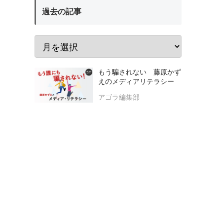
過去の記事
もう騙されない 藤原かず
えのメディアリテラシー
アゴラ編集部