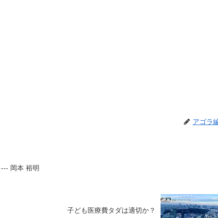
アゴラ
- 岡本 裕明
子ども医療費タダは適切か？