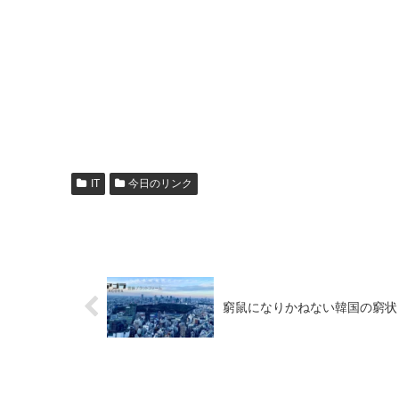
IT
今日のリンク
窮鼠になりかねない韓国の窮状 --