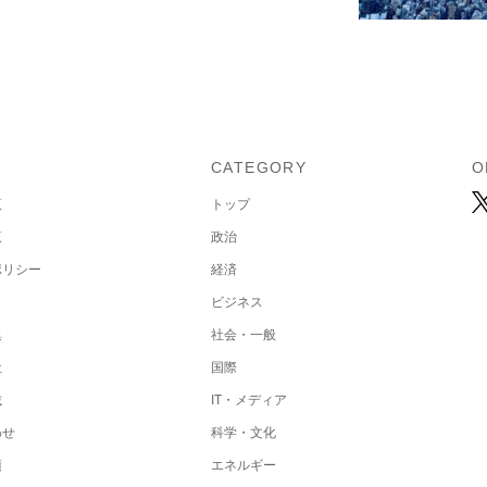
U
CATEGORY
O
覧
トップ
覧
政治
ポリシー
経済
ビジネス
集
社会・一般
社
国際
載
IT・メディア
わせ
科学・文化
項
エネルギー