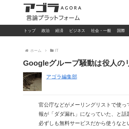
トップ
政治
経済
ビジネス
社会・一般
国際
ホーム
IT
Googleグループ騒動は役人
アゴラ編集部
官公庁などがメーリングリストで使って
報が「ダダ漏れ」になっていた、と話
必ずしも無料サービスだから使うなと