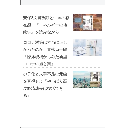
安保3文書改訂と中国の存
在感：『エネルギーの地
政学』を読みながら
コロナ対策は本当に正し
かったのか：青柳貞一郎
『臨床現場からみた新型
コロナの虚と実』
少子化と人手不足の元凶
を直視せよ『やっぱり高
度経済成長は復活でき
る』