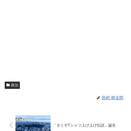
政治
田村 耕太郎
「タミヤTシャツ上げ上げ伝説」誕生