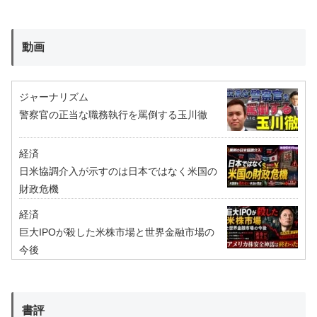
動画
ジャーナリズム
警察官の正当な職務執行を罵倒する玉川徹
経済
日米協調介入が示すのは日本ではなく米国の
財政危機
経済
巨大IPOが殺した米株市場と世界金融市場の
今後
書評