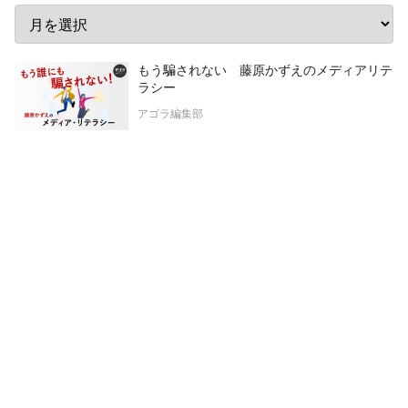
もう騙されない 藤原かずえのメディアリテ
ラシー
アゴラ編集部