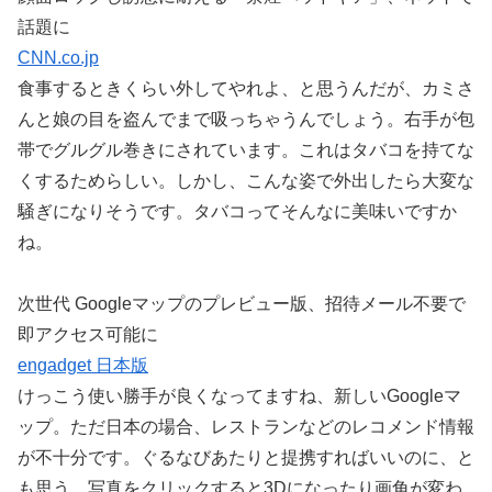
話題に
CNN.co.jp
食事するときくらい外してやれよ、と思うんだが、カミさ
んと娘の目を盗んでまで吸っちゃうんでしょう。右手が包
帯でグルグル巻きにされています。これはタバコを持てな
くするためらしい。しかし、こんな姿で外出したら大変な
騒ぎになりそうです。タバコってそんなに美味いですか
ね。
次世代 Googleマップのプレビュー版、招待メール不要で
即アクセス可能に
engadget 日本版
けっこう使い勝手が良くなってますね、新しいGoogleマ
ップ。ただ日本の場合、レストランなどのレコメンド情報
が不十分です。ぐるなびあたりと提携すればいいのに、と
も思う。写真をクリックすると3Dになったり画角が変わ