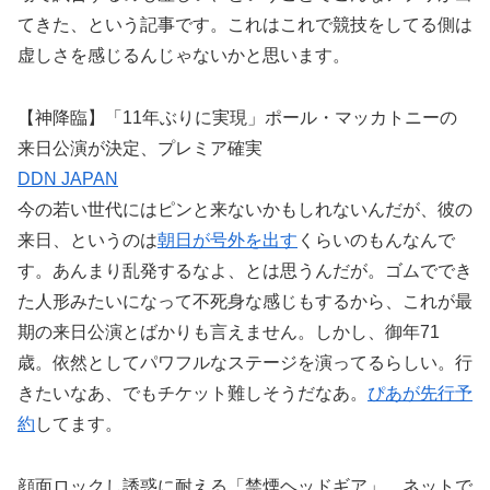
てきた、という記事です。これはこれで競技をしてる側は
虚しさを感じるんじゃないかと思います。
【神降臨】「11年ぶりに実現」ポール・マッカトニーの
来日公演が決定、プレミア確実
DDN JAPAN
今の若い世代にはピンと来ないかもしれないんだが、彼の
来日、というのは
朝日が号外を出す
くらいのもんなんで
す。あんまり乱発するなよ、とは思うんだが。ゴムででき
た人形みたいになって不死身な感じもするから、これが最
期の来日公演とばかりも言えません。しかし、御年71
歳。依然としてパワフルなステージを演ってるらしい。行
きたいなあ、でもチケット難しそうだなあ。
ぴあが先行予
約
してます。
顔面ロックし誘惑に耐える「禁煙ヘッドギア」、ネットで