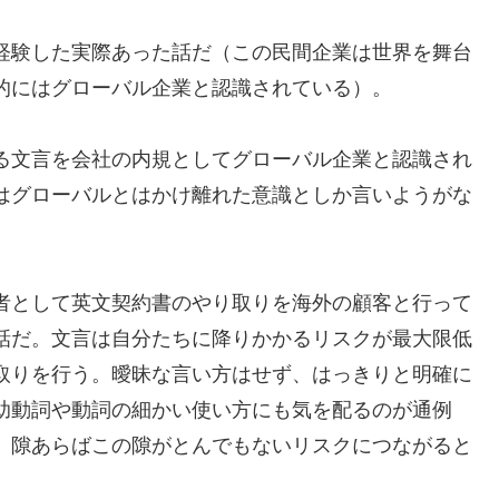
経験した実際あった話だ（この民間企業は世界を舞台
的にはグローバル企業と認識されている）。
る文言を会社の内規としてグローバル企業と認識され
はグローバルとはかけ離れた意識としか言いようがな
者として英文契約書のやり取りを海外の顧客と行って
話だ。文言は自分たちに降りかかるリスクが最大限低
取りを行う。曖昧な言い方はせず、はっきりと明確に
助動詞や動詞の細かい使い方にも気を配るのが通例
、隙あらばこの隙がとんでもないリスクにつながると