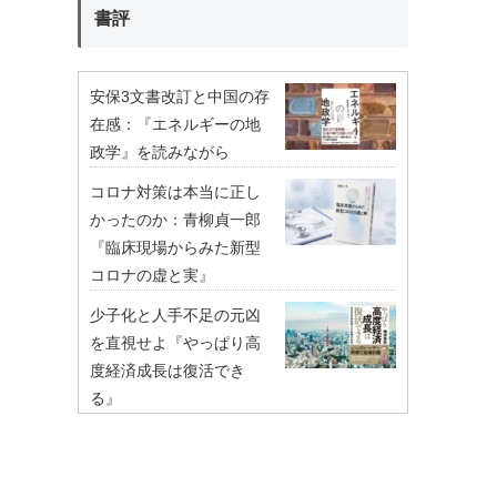
書評
安保3文書改訂と中国の存
在感：『エネルギーの地
政学』を読みながら
コロナ対策は本当に正し
かったのか：青柳貞一郎
『臨床現場からみた新型
コロナの虚と実』
少子化と人手不足の元凶
を直視せよ『やっぱり高
度経済成長は復活でき
る』