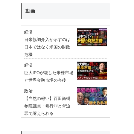
動画
経済
日米協調介入が示すのは
日本ではなく米国の財政
危機
経済
巨大IPOが殺した米株市場
と世界金融市場の今後
政治
【当然の報い】百田尚樹
参院議員：暴行罪と脅迫
罪で訴えられる