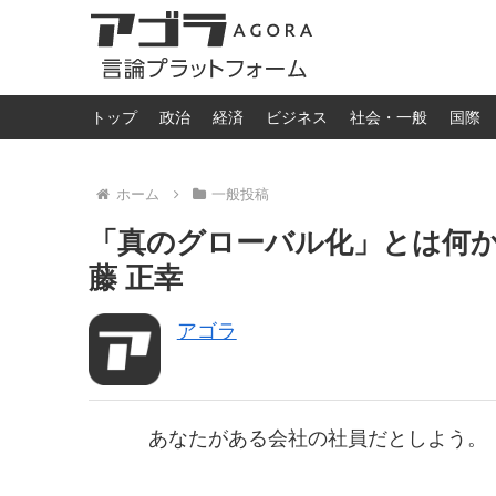
トップ
政治
経済
ビジネス
社会・一般
国際
ホーム
一般投稿
「真のグローバル化」とは何か 
藤 正幸
アゴラ
あなたがある会社の社員だとしよう。