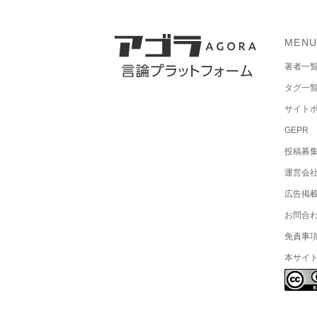
MEN
著者一
タグ一
サイト
GEPR
投稿募
運営会
広告掲
お問合
免責事
本サイ