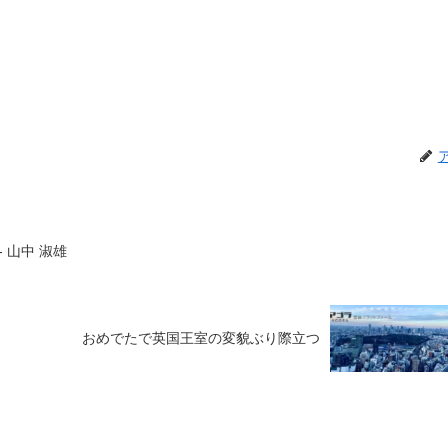
 山中 淑雄
おめでたで英国王室の変貌ぶり際立つ