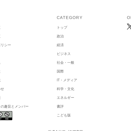
U
CATEGORY
O
覧
トップ
覧
政治
ポリシー
経済
ビジネス
集
社会・一般
社
国際
載
IT・メディア
わせ
科学・文化
項
エネルギー
トの趣旨とメンバー
書評
こども版