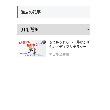
過去の記事
もう騙されない 藤原かず
えのメディアリテラシー
アゴラ編集部