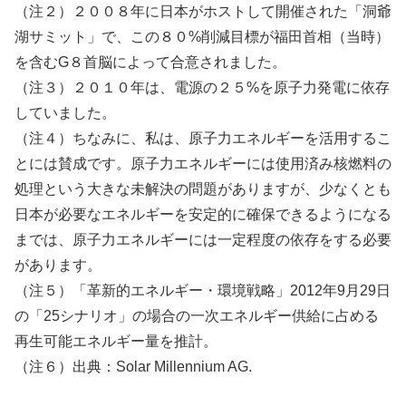
（注２）２００８年に日本がホストして開催された「洞爺
湖サミット」で、この８０%削減目標が福田首相（当時）
を含むG８首脳によって合意されました。
（注３）２０１０年は、電源の２５%を原子力発電に依存
していました。
（注４）ちなみに、私は、原子力エネルギーを活用するこ
とには賛成です。原子力エネルギーには使用済み核燃料の
処理という大きな未解決の問題がありますが、少なくとも
日本が必要なエネルギーを安定的に確保できるようになる
までは、原子力エネルギーには一定程度の依存をする必要
があります。
（注５）「革新的エネルギー・環境戦略」2012年9月29日
の「25シナリオ」の場合の一次エネルギー供給に占める
再生可能エネルギー量を推計。
（注６）出典：Solar Millennium AG.