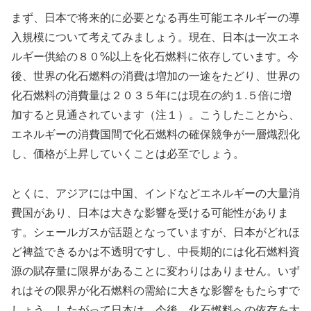
まず、日本で将来的に必要となる再生可能エネルギーの導
入規模について考えてみましょう。現在、日本は一次エネ
ルギー供給の８０%以上を化石燃料に依存しています。今
後、世界の化石燃料の消費は増加の一途をたどり、世界の
化石燃料の消費量は２０３５年には現在の約１.５倍に増
加すると見通されています（注１）。こうしたことから、
エネルギーの消費国間で化石燃料の確保競争が一層熾烈化
し、価格が上昇していくことは必至でしょう。
とくに、アジアには中国、インドなどエネルギーの大量消
費国があり、日本は大きな影響を受ける可能性がありま
す。シェールガスが話題となっていますが、日本がどれほ
ど裨益できるかは不透明ですし、中長期的には化石燃料資
源の賦存量に限界があることに変わりはありません。いず
れはその限界が化石燃料の需給に大きな影響をもたらすで
しょう。したがって日本は、今後、化石燃料への依存を大