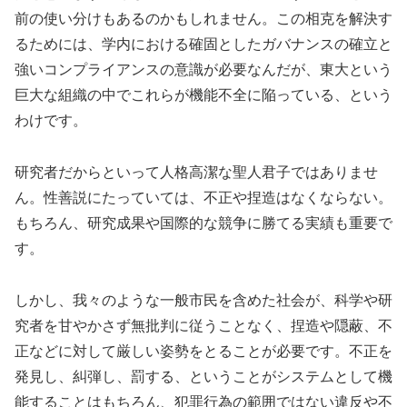
前の使い分けもあるのかもしれません。この相克を解決す
るためには、学内における確固としたガバナンスの確立と
強いコンプライアンスの意識が必要なんだが、東大という
巨大な組織の中でこれらが機能不全に陥っている、という
わけです。
研究者だからといって人格高潔な聖人君子ではありませ
ん。性善説にたっていては、不正や捏造はなくならない。
もちろん、研究成果や国際的な競争に勝てる実績も重要で
す。
しかし、我々のような一般市民を含めた社会が、科学や研
究者を甘やかさず無批判に従うことなく、捏造や隠蔽、不
正などに対して厳しい姿勢をとることが必要です。不正を
発見し、糾弾し、罰する、ということがシステムとして機
能することはもちろん、犯罪行為の範囲ではない違反や不