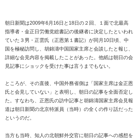
朝日新聞は2009年6月16日と18日の２回、１面で北最高
指導者・金正日労働党総書記の後継者に決定したといわれ
ていた３男・正雲氏（正恩第１書記）が同月10日頃、中
国を極秘訪問し、胡錦濤中国国家主席と会談したと報じ、
詳細な会見内容を掲載したことがあった。他紙は朝日の会
見記事にショックを受けた事は言うまでもない。
ところが、その直後、中国外務省側は「国家主席は金正恩
氏と会見していない」と表明し、朝日の記事を全面否定し
た。すなわち、正恩氏の訪中記事と胡錦濤国家主席会見報
道は朝日新聞の北京特派員（当時）の全くの作り話だった
というのだ。
当方も当時、知人の北朝鮮外交官に朝日の記事への感想を