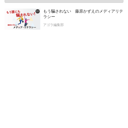
もう騙されない 藤原かずえのメディアリテ
ラシー
アゴラ編集部