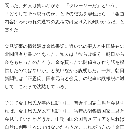
聞いた。知人は笑いながら、「クレージーだ」という。
「どうしてそう思うのか」とその根拠を尋ねたら、「報道
内容はわれわれの通常の思考では受け入れ難いからだ」と
答えた。
会見記事の情報源は金総書記に近い北の要人と中国駐在の
北関係者と書いてあった。知人は「彼らは多分、朝日から
金をもらったのだろう。金を貰った北関係者が作り話を提
供したのではないか」と笑いながら説明した。一方、朝日
新聞社は「正恩氏、国家元首と会見」の記事の誤報説に対
して、これまで沈黙している。
そこで金正恩氏が年内に訪中し、習近平国家主席と会見す
れば、金正恩氏が以前も訪中し、当時の胡錦濤国家主席と
会見していたかどうか、中朝両国の国営メディアを見れば
自然に判明するのではないだろうか。これが当方の「金正