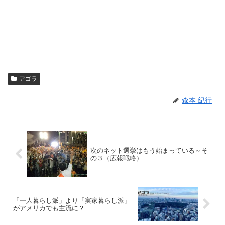
アゴラ
森本 紀行
次のネット選挙はもう始まっている～そ
の３（広報戦略）
「一人暮らし派」より「実家暮らし派」
がアメリカでも主流に？