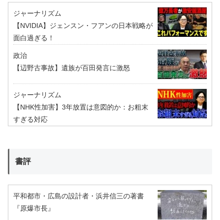
ジャーナリズム
【NVIDIA】ジェンスン・フアンの日本戦略が
面白過ぎる！
政治
【辺野古事故】遺族が百田発言に激怒
ジャーナリズム
【NHK性加害】3年放置は意図的か：お粗末
すぎる対応
書評
平和都市・広島の設計者・浜井信三の著書
『原爆市長』